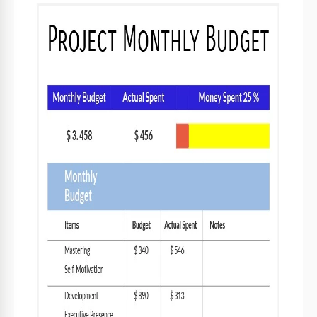
Especificaciones de la plantilla
Formato
Google Slides
Creado
July 25, 2022
Última actualización
August 1, 2026
Comunidad
Añadido a colecciones por 2 Usuarios
Estadísticas de uso
5 descargas este mes
Características clave de esta plantilla
Período
Mensualmente Presupuesto
presupuestario
Plantillas
Estilo
Simple Presupuesto Plantillas
Sobre esta plantilla
¿Quieres lanzar un nuevo proyecto y necesitas calcular
todos los costos? En lugar de crear un documento desde