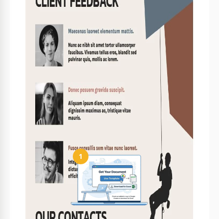
Está diseñado para ser fácil de usar y personalizar.
¿Es gratuito el uso del template?
Sí, puedes descargarlo y usarlo gratis.
¿Puedo editar el texto y las imágenes?
Sí, todo el texto e imágenes son totalmente
editables.
¿Admite contenido multilingüe?
Sí, puedes añadir texto en varios idiomas.
Cómo usar y editar esta plantilla
1
Obtén tu documento