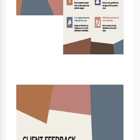
FOLLETOS Y PANFLETO CONSEJOS
Personaliza los colores para que coincidan con tu
1
marca.
Incluye imágenes de alta calidad para atractivo
2
visual.
Añade detalles de ubicación y consejos de
3
seguridad.
Incorpora opiniones de clientes para credibilidad.
4
FAQ
¿Es compatible con PowerPoint?
Sí, funciona tanto con PowerPoint como con Google
Slides.
¿Qué tan fácil es personalizarlo?