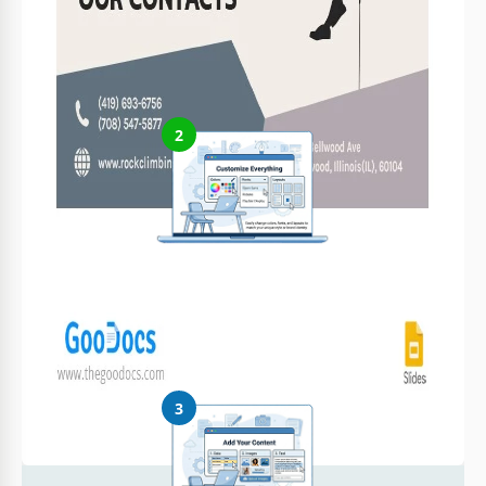
Haz clic en "Editar plantilla" para crear una copia editable en
Google Slides o descargar para Microsoft PowerPoint
2
Personaliza todo
Cambia fácilmente colores, fuentes y diseños según tu estilo o
marca
3