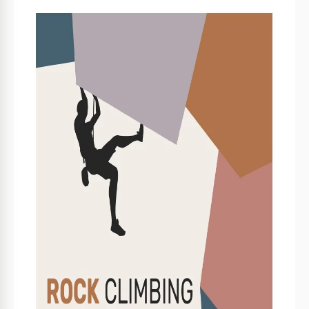
Especificaciones de la plantilla
Formato
Google Slides
Orientación
Vertical Folleto y panfleto Plantillas
Tamaño
A4 / Carta US Folleto y panfleto Plantillas
Creado
June 20, 2023
Última actualización
July 9, 2026
Comunidad
Añadido a colecciones por 1 Usuarios
Estadísticas de uso
0 descargas este mes
Características clave de esta plantilla
Sobre esta plantilla
La plantilla del folleto de escalada en roca captura la
esencia de la naturaleza vertical, combinando imágenes
impresionantes, contenido informativo y consejos de