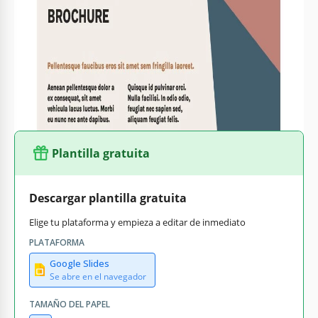
expertos para crear un folleto atractivo y visualmente
atractivo. Ya sea para principiantes que buscan dar sus
primeros pasos verticales o escaladores experimentados
que buscan su próximo desafío, esta plantilla sirve como un
recurso esencial para planificar y prepararse para aventuras
de escalada en roca.
Plantilla gratuita
Descargar plantilla gratuita
Elige tu plataforma y empieza a editar de inmediato
PLATAFORMA
Google Slides
Se abre en el navegador
TAMAÑO DEL PAPEL