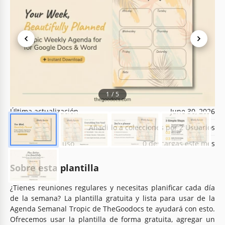
Especificaciones de la plantilla
Formato
Google Docs, Microsoft Word
1
/
5
Creado
August 25, 2022
Última actualización
June 30, 2026
Comunidad
Añadido a colecciones por 2 Usuarios
Estadísticas de uso
0 descargas este mes
Sobre esta plantilla
¿Tienes reuniones regulares y necesitas planificar cada día
de la semana? La plantilla gratuita y lista para usar de la
Agenda Semanal Tropic de TheGoodocs te ayudará con esto.
Ofrecemos usar la plantilla de forma gratuita, agregar un