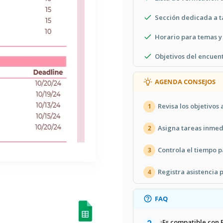
Sección dedicada a t
Horario para temas y
Objetivos del encuen
AGENDA CONSEJOS
Revisa los objetivos
1
Asigna tareas inmed
2
Controla el tiempo 
3
Registra asistencia
4
FAQ
¿Es compatible con 