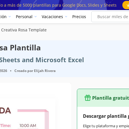
o a más de 5000 plantillas para Google Docs, Slides y Sheets
ión
Personal
Vacaciones
Precios
 Creativa Rosa Template
a Plantilla
 Sheets and Microsoft Excel
 2026
•
Creado por
Elijah Rivera
Plantilla gratui
Descargar plantilla 
Elige tu plataforma y empi