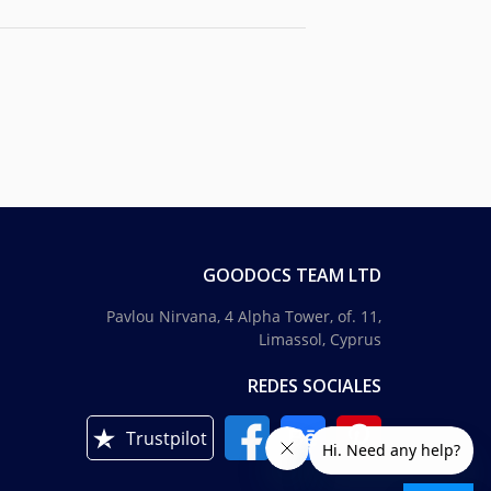
GOODOCS TEAM LTD
Pavlou Nirvana, 4 Alpha Tower, of. 11,
Limassol, Cyprus
REDES SOCIALES
Trustpilot