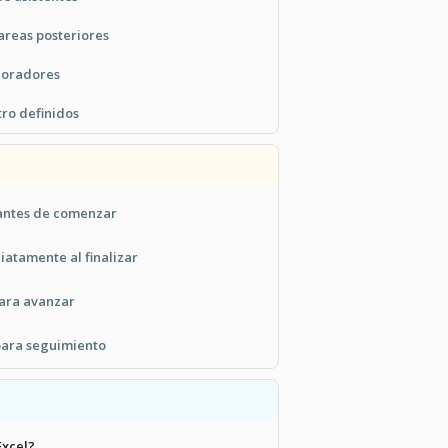
areas posteriores
 oradores
tro definidos
 antes de comenzar
iatamente al finalizar
para avanzar
 para seguimiento
Excel?