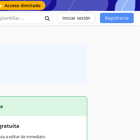
Acceso ilimitado
Iniciar sesión
Registrarse
ta
gratuita
eza a editar de inmediato