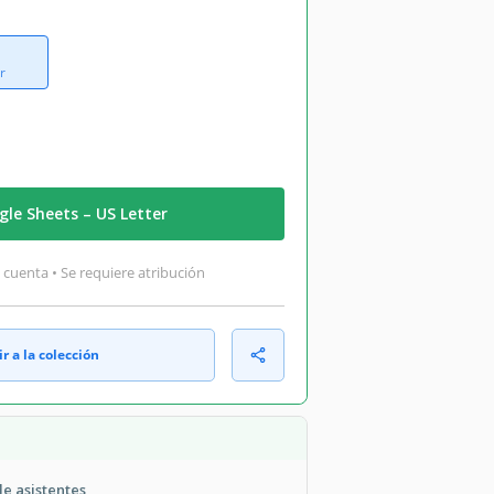
r
le Sheets – US Letter
 cuenta • Se requiere atribución
r a la colección
de asistentes