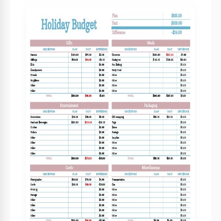
Vorlagenspezifikationen
Format
Google Sheets
Erstellt
December 1, 2021
Zuletzt aktualisiert
August 1, 2026
Community
Zu Sammlungen hinzugefügt von 1 Nutzer
Nutzungsstatistiken
12 Downloads in diesem Monat
Hauptmerkmale dieser Vorlage
Stil
Einfach Haushalte Vorlagen
Über diese Vorlage
Ein Budget für den Urlaub im Voraus zu erstellen ist eine
gute Option für diejenigen, die ihre Finanzen auf kluge
Weise verwalten möchten. Das Design dieses einfachen
Templates wird es Ihnen ermöglichen, sicherzustellen, dass
Sie genügend Geld für Ihren Urlaub haben. Das Ausfüllen