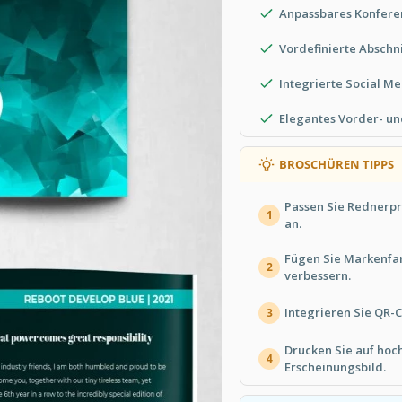
Anpassbares Konferen
Vordefinierte Abschni
Integrierte Social M
Elegantes Vorder- un
BROSCHÜREN TIPPS
Passen Sie Rednerpr
1
an.
Fügen Sie Markenfa
2
verbessern.
Integrieren Sie QR-
3
Drucken Sie auf hoc
4
Erscheinungsbild.