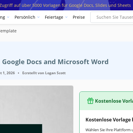
ugriff auf über 5000 Vorlagen für Google Docs, Slides und Sheets
ung
Persönlich
Feiertage
Preise
Template
t Google Docs and Microsoft Word
t 1, 2026
•
Ecrstellt von
Logan Scott
Kostenlose Vorl
Kostenlose Vorlage
Wählen Sie Ihre Plattform 