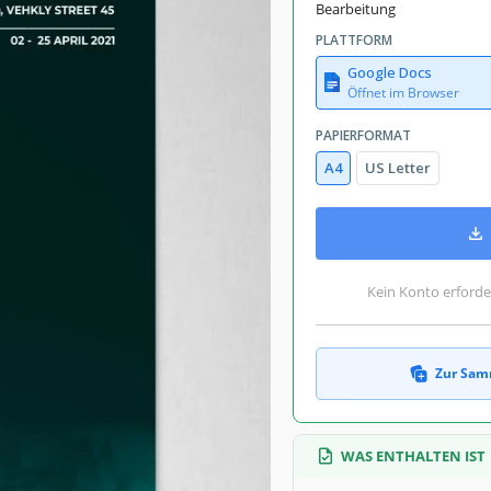
Bearbeitung
PLATTFORM
Google Docs
Öffnet im Browser
PAPIERFORMAT
A4
US Letter
Kein Konto erforde
Zur Sam
WAS ENTHALTEN IST