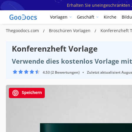
Erhalten Sie uneingeschränkten Z
Vorlagen
Geschäft
Kirche
Bild
Thegoodocs.com
Broschüren Vorlagen
Konferenzheft 
Konferenzheft Vorlage
Verwende dies kostenlos Vorlage mi
4.53 (2 Bewertungen)
•
Zuletzt aktualisiert
Augus
Speichern