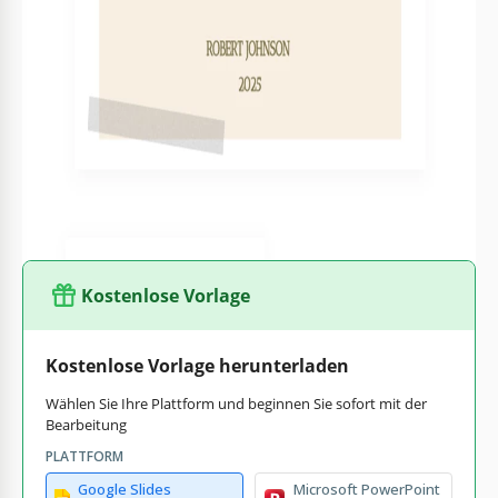
Veröffentlichungsdatum und ein einzigartiges Design
mit Blumen und Schmetterlingen.
Bearbeitbares Inhaltsverzeichnis.
Drei ausfüllbare Blätter für Ihre Gedichte.
Rückseite mit Platzhaltern für den Strichcode, Foto,
Namen und Autorenbiografie.
Auf unserer Website finden Sie einzigartige
Buchvorlagen
für Ihre beruflichen und persönlichen Aufgaben.
Kostenlose Vorlage
Kostenlose Vorlage herunterladen
Wählen Sie Ihre Plattform und beginnen Sie sofort mit der
Bearbeitung
PLATTFORM
Google Slides
Microsoft PowerPoint