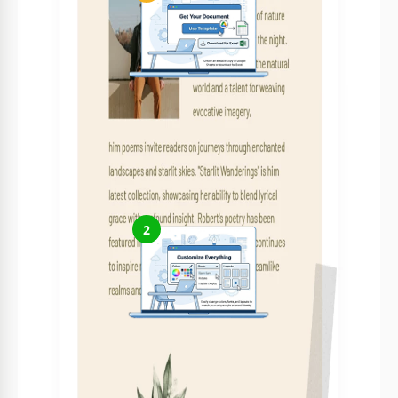
Erhalten Sie Ihr Dokument
Klicken Sie auf „Vorlage bearbeiten“, um eine bearbeitbare
Kopie in Google Slides zu erstellen oder für Microsoft
PowerPoint herunterzuladen
2
Alles anpassen
Ändern Sie ganz einfach Farben, Schriftarten und Layouts
entsprechend Ihrem Stil oder Ihrer Marke