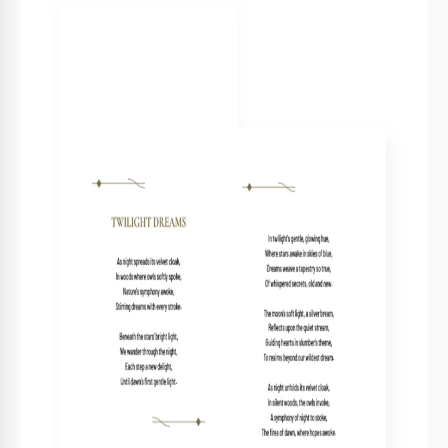
Drei anpassbare Poesieseiten
Autorenbiografie und Fotosektion
BÜCHER TIPPS
Passen Sie Textfarben an Ihr Thema an.
1
Fügen Sie persönliche Fotos für einen einzigartigen
2
Touch hinzu.
Verwenden Sie Platzhalter für effizientes
3
Bearbeiten.
Verwenden Sie die Druckvorschau, um das Layout zu
4
überprüfen.
FAQ
Ist die Vorlage mit PowerPoint kompatibel?