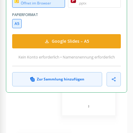
Öffnet im Browser
.pptx
PAPIERFORMAT
A5
Google Slides – A5
Kein Konto erforderlich • Namensnennung erforderlich
Zur Sammlung hinzufügen
WAS ENTHALTEN IST
Stilvolles Cover mit Blumendesign
Editierbare Inhaltsverzeichnis-Seite