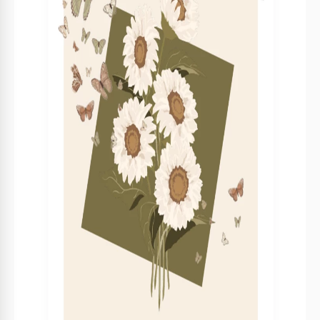
Diese Vintage-Poesiebuch-Manuskriptvorlage vereinfacht
den Prozess, Ihr Buch für die Veröffentlichung
vorzubereiten! Die fertige Struktur mit einem konsistenten
Stil und Format sowie die bearbeitbare und druckbare
Natur machen diese
Poesiebuchvorlage
sowohl für Anfänger
als auch für professionelle Schriftsteller geeignet.
Das perfekte Poesiebuch erstellen
Unser PowerPoint- und Google Slides Buchvorlage spart
Ihnen Zeit, Aufwand und Geld. Es sind keine
fortgeschrittenen Designfähigkeiten erforderlich, um mit der
Vorlage zu arbeiten. Holen Sie sich eine Kopie in Google
Slides oder laden Sie sie in PowerPoint herunter, um jetzt
mit der Anpassung zu beginnen.
Sechs gebrauchsfertige Seiten
Diese Poesiebuchvorlage enthält:
Eine Titelseite mit Platz für den Titel, den Autor, das