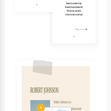
Ja, sie funktioniert mit PowerPoint und Google
Slides.
Ist die Vorlage anfängerfreundlich?
Ja, sie ist leicht anpassbar gestaltet.
Kann ich alle Abschnitte ändern?
Ja, alle Texte und Bilder sind vollständig editierbar.
Ist die Nutzung der Vorlage kostenlos?
Ja, sie ist völlig kostenlos herunterzuladen und zu
verwenden.
Enthält sie einen Poesieabschnitt?
Ja, es gibt drei Seiten, die der Poesie gewidmet
sind.
So verwenden und bearbeiten Sie diese
Vorlage
1