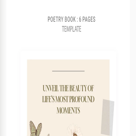
Vorlagenspezifikationen
Format
Google Slides, Microsoft PowerPoint
Größe
A5 / Halb Letter Bücher Vorlagen
Erstellt
August 9, 2024
Zuletzt aktualisiert
July 25, 2026
Community
Zu Sammlungen hinzugefügt von 38 Nutzer
Nutzungsstatistiken
10 Downloads in diesem Monat
Hauptmerkmale dieser Vorlage
Geeignet für.
Publisher , Self Publish
Buchkategorie
Poesie Bücher Vorlagen
Stil
Ästhetisch Bücher Vorlagen
Über diese Vorlage