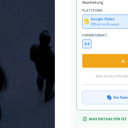
Bearbeitung
PLATTFORM
Google Slides
Öffnet im Browser
PAPIERFORMAT
A4
Kein Konto erforde
Zur Sam
WAS ENTHALTEN IST