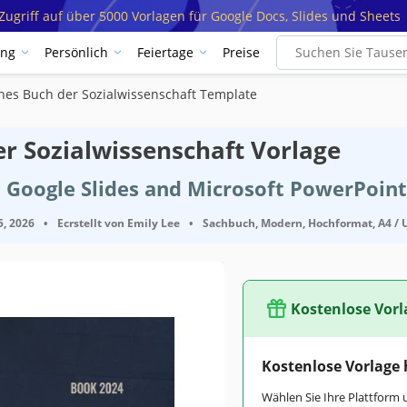
ugriff auf über 5000 Vorlagen für Google Docs, Slides und Sheets
ung
Persönlich
Feiertage
Preise
nes Buch der Sozialwissenschaft Template
r Sozialwissenschaft Vorlage
 Google Slides and Microsoft PowerPoint
5, 2026
•
Ecrstellt von
Emily Lee
•
Sachbuch, Modern, Hochformat, A4 / U
Kostenlose Vorl
Kostenlose Vorlage
Wählen Sie Ihre Plattform 