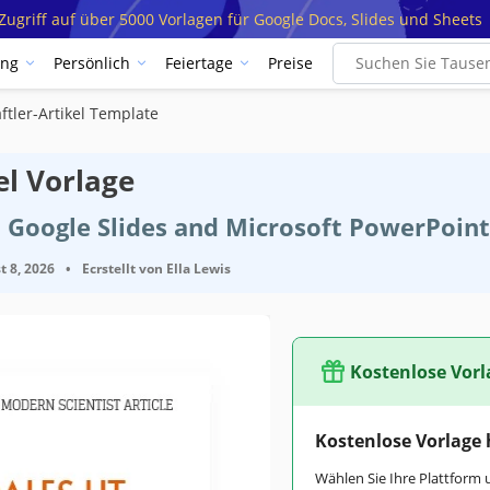
ugriff auf über 5000 Vorlagen für Google Docs, Slides und Sheets
ung
Persönlich
Feiertage
Preise
tler-Artikel Template
el Vorlage
 Google Slides and Microsoft PowerPoint
t 8, 2026
•
Ecrstellt von
Ella Lewis
Kostenlose Vorl
Google Slides
Kostenlose Vorlage
February 4, 2022
Wählen Sie Ihre Plattform 