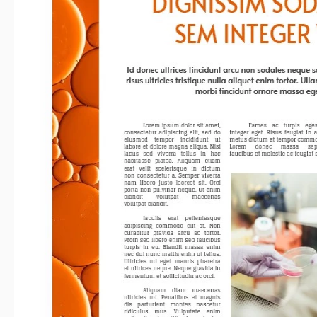
Zuletzt aktualisiert
Community
Zu Sam
Nutzungsstatistiken
Über diese Vorlage
Wissenschaftliche Artikel können ziemlich aufregend und voller
wenn Sie möchten, dass Ihr Artikel beliebt wird, müssen Sie 
präsentieren. Wie wäre es mit unserer fertigen Vorlage? S
Design, das Ihnen helfen wird, die Aufmerksamkeit derjenig
Artikels interessiert sein könnten. Nutzen Sie sie kostenlos u
berühmt.