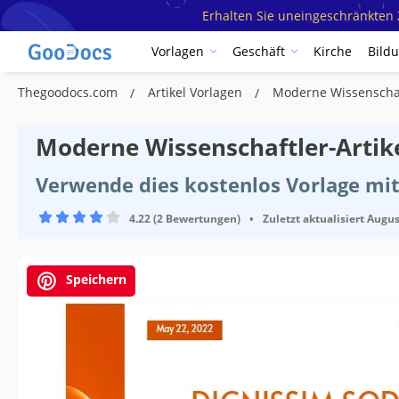
Erhalten Sie uneingeschränkten Z
Vorlagen
Geschäft
Kirche
Bild
Thegoodocs.com
Artikel Vorlagen
Moderne Wissenschaf
Moderne Wissenschaftler-Artik
Verwende dies kostenlos Vorlage mit
4.22 (2 Bewertungen)
•
Zuletzt aktualisiert
Augus
Speichern
Vorlagenspezifikationen
Format
Erstellt