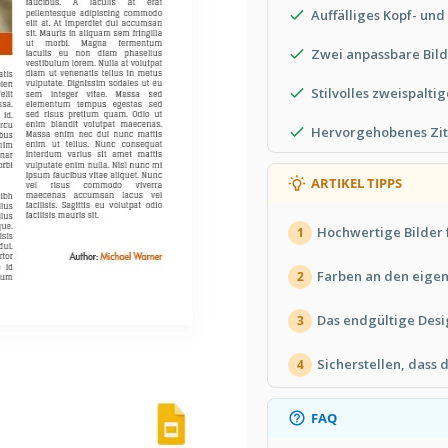
Auffälliges Kopf- un
Zwei anpassbare Bild
Stilvolles zweispalti
Hervorgehobenes Zit
ARTIKEL TIPPS
Hochwertige Bilder 
1
Farben an den eigen
2
Das endgültige Desi
3
Sicherstellen, dass d
4
FAQ