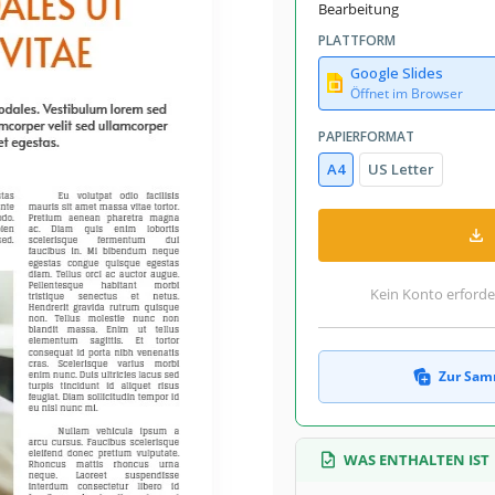
August 8, 2026
Bearbeitung
mlungen hinzugefügt von 12 Nutzer
PLATTFORM
1 Downloads in diesem Monat
Google Slides
Öffnet im Browser
PAPIERFORMAT
A4
US Letter
 nützlicher Informationen sein. Aber
ihn auf einem gut gestalteten Papier
ie verfügt über ein herausragendes
en zu erregen, die am Inhalt Ihres
nd machen Sie Ihre Veröffentlichungen
Kein Konto erforde
Zur Sam
WAS ENTHALTEN IST