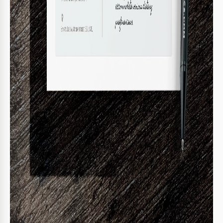
1
ultrapassar o orçamento.
Use notas para registrar detalhes importantes.
2
Customize categorias conforme as necessidades do
3
seu evento.
Verifique os cálculos para garantir precisão.
4
FAQ
Este modelo é compatível com Microsoft
PowerPoint?
Sim, é compatível com PowerPoint e Google Slides.
É fácil de personalizar?
O modelo foi feito para ser facilmente editável.
Este modelo é gratuito?
Sim, é totalmente gratuito para download e uso.
Posso adicionar mais categorias de despesas?