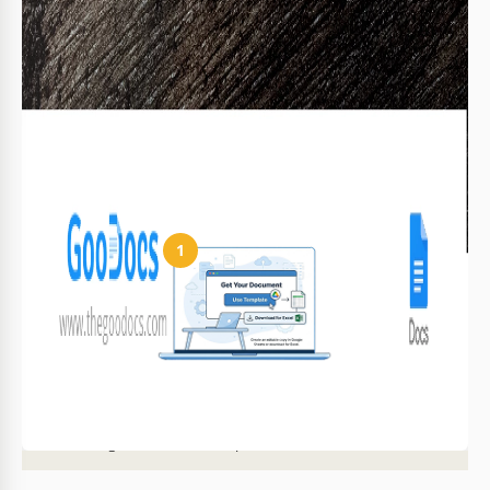
Sim, você pode adicionar mais categorias conforme
necessário.
Preciso de software especial para editar?
Não, apenas PowerPoint ou uma conta Google para
Slides.
Como usar e editar este modelo
1
Obtenha seu documento
Clique em "Editar modelo" para criar uma cópia editável no
Google Slides ou baixar para Microsoft PowerPoint