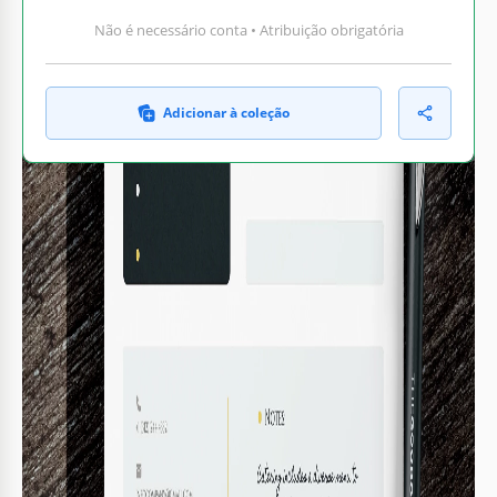
Não é necessário conta • Atribuição obrigatória
Adicionar à coleção
O QUE ESTÁ INCLUÍDO
Categorias de despesas pré-definidas
Total projetado com cálculos automáticos
Espaço para notas personalizadas
Seção de despesas detalhada editável
ORÇAMENTO DICAS
Atualize despesas regularmente para não