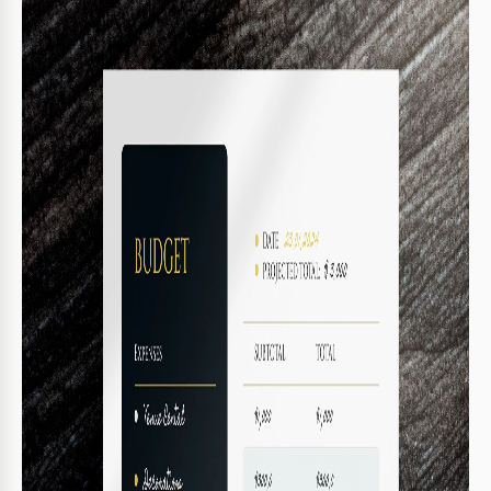
Formato
Google Slides
Criado
January 8, 2024
Última atualização
July 9, 2026
Comunidade
Adicionado às coleções por 9 Usuários
Estatísticas de uso
0 downloads este mês
Principais recursos deste modelo
Adequado Para
Event
Sobre este modelo
Apresentamos nosso modelo de Orçamento Simples para
Eventos, meticulosamente desenvolvido em um estilo
corporativo formal para atender às necessidades de
planejamento financeiro de empresas e indivíduos que
hospedam eventos. Este modelo fornece uma visão clara e
concisa de seus gastos com o evento, garantindo