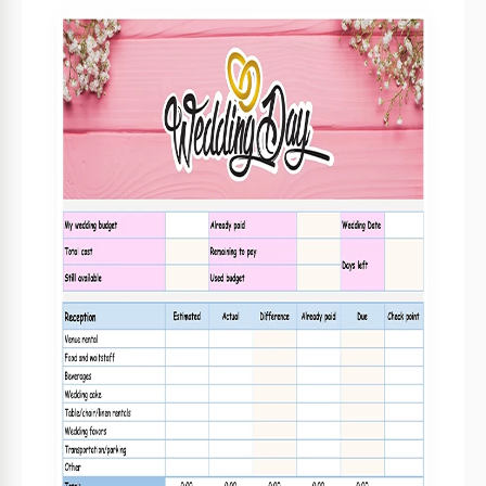
Especificações do modelo
Formato
Google Sheets
Criado
December 17, 2021
Última atualização
August 1, 2026
Comunidade
Adicionado às coleções por 0 Usuários
Estatísticas de uso
11 downloads este mês
Principais recursos deste modelo
Adequado Para
Wedding
Estilo
Fofo Orçamentos Modelos
Sobre este modelo
Casamentos não são apenas sobre felicidade, mas também
sobre despesas. Quanto dinheiro você está disposto a
gastar para celebrar o seu dia especial? Sugerimos que você