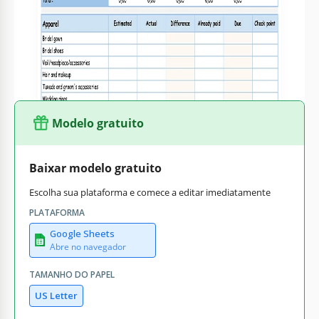
escreva todas as suas despesas futuras neste modelo e
conte quanto precisa para um casamento dos seus sonhos.
O belo design do modelo permitirá que você aproveite esta
fase do planejamento do casamento.
Modelo gratuito
Baixar modelo gratuito
Escolha sua plataforma e comece a editar imediatamente
PLATAFORMA
Google Sheets
Abre no navegador
TAMANHO DO PAPEL
US Letter