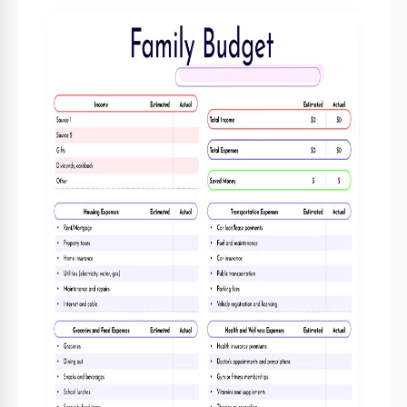
Especificações do modelo
Formato
Google Sheets
Criado
July 27, 2023
Última atualização
August 8, 2026
Comunidade
Adicionado às coleções por 56 Usuários
Estatísticas de uso
3 downloads este mês
Principais recursos deste modelo
Adequado Para
Family
Estilo
Fofo Orçamentos Modelos
Sobre este modelo
Viva a liberdade financeira com o Modelo de Orçamento
Familiar Light. Esta planilha amigável e visualmente
atraente permite que você acompanhe facilmente sua renda