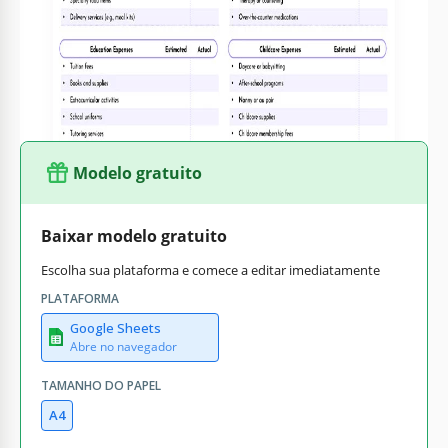
e despesas, garantindo que você alcance seus objetivos
financeiros. Com seu design intuitivo e categorias
abrangentes, gerenciar seu orçamento familiar nunca foi tão
fácil.
Modelo gratuito
Baixar modelo gratuito
Escolha sua plataforma e comece a editar imediatamente
PLATAFORMA
Google Sheets
Abre no navegador
TAMANHO DO PAPEL
A4