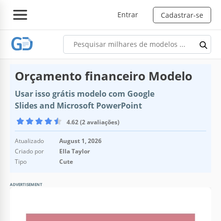
Entrar
Cadastrar-se
Orçamento financeiro Modelo
Usar isso grátis modelo com Google
Slides and Microsoft PowerPoint
4.62 (2 avaliações)
Atualizado
August 1, 2026
Criado por
Ella Taylor
Tipo
Cute
ADVERTISEMENT
Especificações do modelo