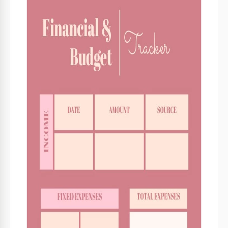
Formato
Google Slides
Criado
November 29, 2021
Última atualização
August 1, 2026
Comunidade
Adicionado às coleções por 2 Usuários
Estatísticas de uso
0 downloads este mês
Principais recursos deste modelo
Estilo
Fofo Orçamentos Modelos
Sobre este modelo
Cuide de suas finanças com nosso modelo de orçamento.
Ele tem um design agradável, incluindo muitas cores claras
diferentes. Este modelo é uma ótima opção para aqueles
que nunca planejaram seu orçamento antes. Aqui, você tem
todas as coisas mais importantes a considerar: renda,
despesas fixas, despesas totais, etc. Você será capaz de