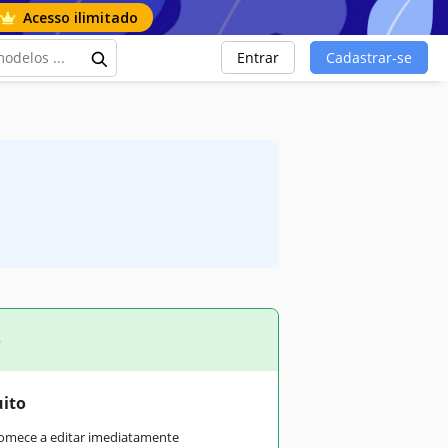
Acesso ilimitado
Entrar
Cadastrar-se
o
uito
comece a editar imediatamente