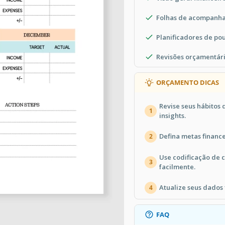
Folhas de acompanha
Planificadores de po
Revisões orçamentár
ORÇAMENTO DICAS
Revise seus hábitos
1
insights.
Defina metas finance
2
Use codificação de 
3
facilmente.
Atualize seus dados 
4
FAQ