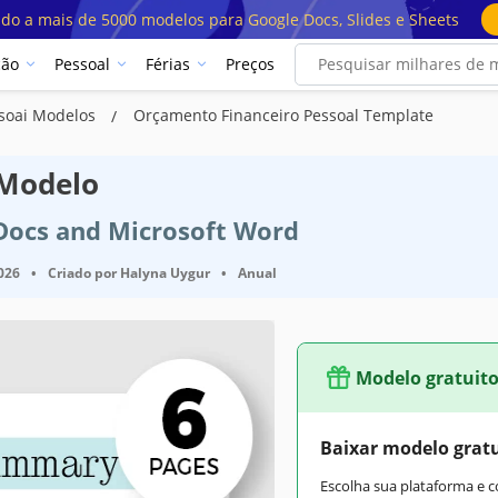
ado a mais de 5000 modelos para Google Docs, Slides e Sheets
ção
Pessoal
Férias
Preços
soai Modelos
Orçamento Financeiro Pessoal Template
 Modelo
 Docs and Microsoft Word
2026
•
Criado por
Halyna Uygur
•
Anual
Modelo gratuit
Baixar modelo grat
Escolha sua plataforma e 