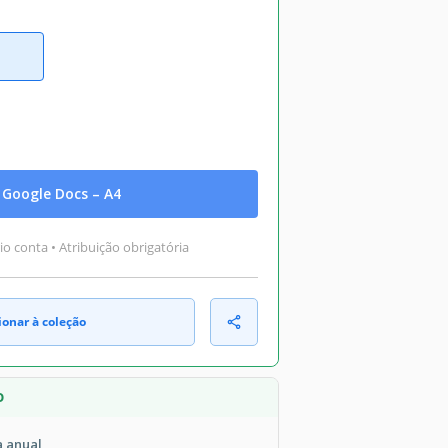
Google Docs – A4
o conta • Atribuição obrigatória
ionar à coleção
O
a anual