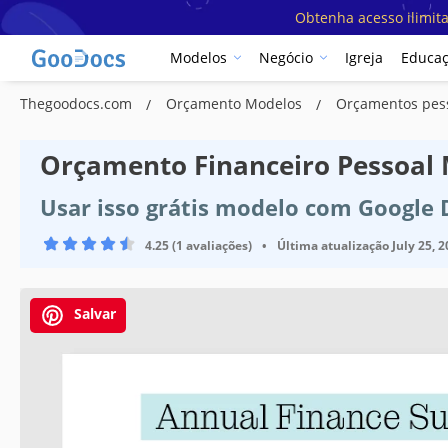
Obtenha acesso ilimit
Modelos
Negócio
Igreja
Educa
Thegoodocs.com
Orçamento Modelos
Orçamentos pes
Orçamento Financeiro Pessoal
Usar isso grátis modelo com Google
4.25 (1 avaliações)
•
Última atualização
July 25, 
Salvar