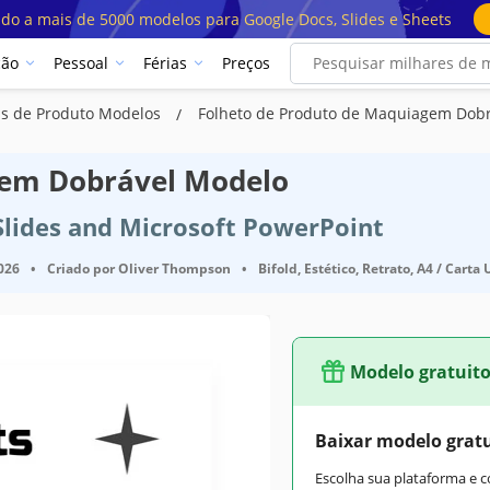
ado a mais de 5000 modelos para Google Docs, Slides e Sheets
ção
Pessoal
Férias
Preços
s de Produto Modelos
Folheto de Produto de Maquiagem Dobr
gem Dobrável Modelo
Slides and Microsoft PowerPoint
2026
•
Criado por
Oliver Thompson
•
Bifold, Estético, Retrato, A4 / Carta 
Modelo gratuit
Baixar modelo grat
Escolha sua plataforma e 