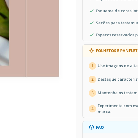
Esquema de cores int
Seções para testemun
Espaços reservados p
FOLHETOS E PANFLET
Use imagens de alta
1
Destaque caracterís
2
Mantenha os testemu
3
Experimente com es
4
marca.
FAQ