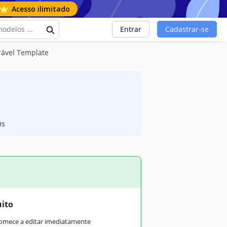
Acesso ilimitado
Entrar
Cadastrar-se
ável Template
US
o
uito
comece a editar imediatamente