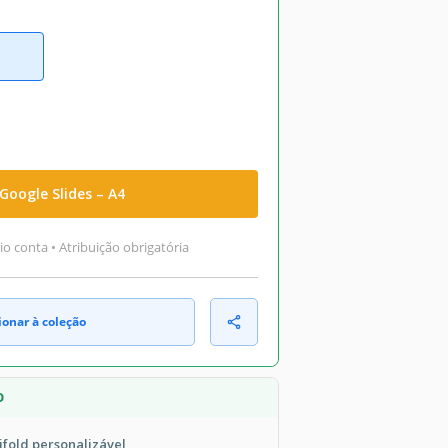
Google Slides – A4
o conta • Atribuição obrigatória
ionar à coleção
O
ifold personalizável