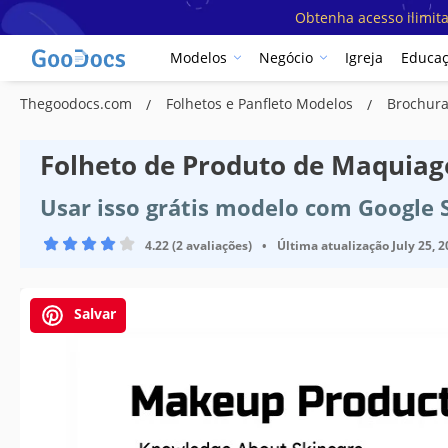
Obtenha acesso ilimit
Modelos
Negócio
Igreja
Educa
Thegoodocs.com
Folhetos e Panfleto Modelos
Brochura
Folheto de Produto de Maquia
Usar isso grátis modelo com Google 
4.22 (2 avaliações)
•
Última atualização
July 25, 
Salvar