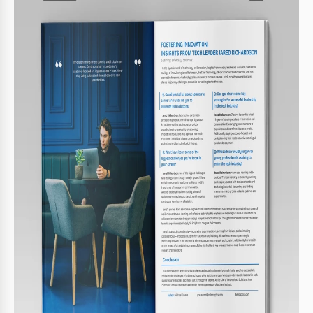
Formato
Google Docs, Microsoft Word
Criado
August 3, 2024
Última atualização
July 25, 2026
Comunidade
Adicionado às coleções por 6 Usuários
Estatísticas de uso
7 downloads este mês
Sobre este modelo
Este Modelo de Artigo de Entrevista apresenta duas páginas
bem organizadas com designs consistentes e modernos.
Use um layout prontos para falar sobre sua entrevista com
uma pessoa que promove inovações.
Primeira Página para Introdução
O fundo da primeira página pode ser uma foto sua com a
pessoa que você está entrevistando ou outra imagem de
sucesso. Também há um espaço para a citação mais
motivadora ou uma breve história no meio.