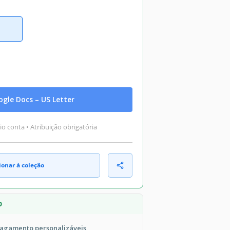
gle Docs – US Letter
o conta • Atribuição obrigatória
ionar à coleção
O
pagamento personalizáveis