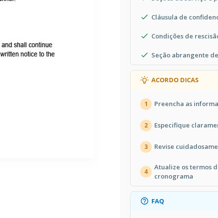
Cláusula de confiden
Condições de rescisã
Seção abrangente de
ACORDO DICAS
Preencha as informa
1
Especifique clarame
2
Revise cuidadosament
3
Atualize os termos
4
cronograma
FAQ