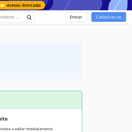
Acesso ilimitado
Entrar
Cadastrar-se
o
uito
comece a editar imediatamente