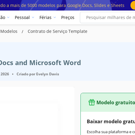
ado a mais de 5000 modelos para Google Docs, Slides e Sheets
ção
Pessoal
Férias
Preços
o Modelos
Contrato de Serviço Template
 Docs and Microsoft Word
 2026
•
Criado por
Evelyn Davis
Modelo gratuit
Baixar modelo grat
Escolha sua plataforma e 