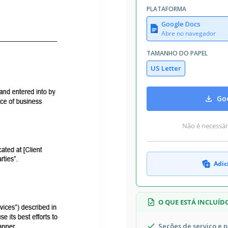
PLATAFORMA
Google Docs
Abre no navegador
TAMANHO DO PAPEL
US Letter
Goo
Não é necessári
Adic
O QUE ESTÁ INCLUÍD
Seções de serviço e 