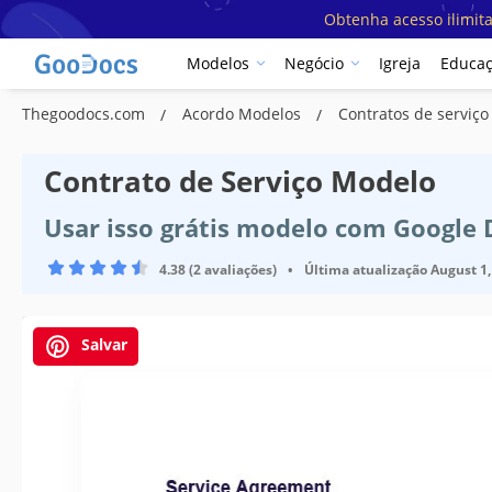
Obtenha acesso ilimit
Modelos
Negócio
Igreja
Educa
Thegoodocs.com
Acordo Modelos
Contratos de serviç
Contrato de Serviço Modelo
Usar isso grátis modelo com Google
4.38 (2 avaliações)
•
Última atualização
August 1,
Salvar