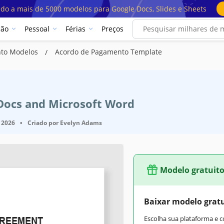
ado a mais de 5000 modelos para Google Docs, Slides e Sheets
ção
Pessoal
Férias
Preços
nto Modelos
Acordo de Pagamento Template
 Docs and Microsoft Word
 2026
•
Criado por
Evelyn Adams
Modelo gratuit
Baixar modelo grat
Escolha sua plataforma e 