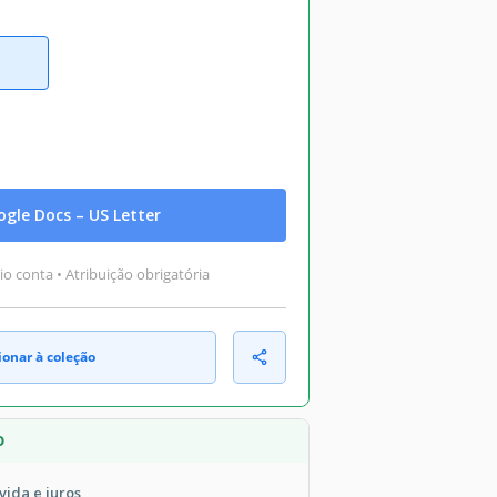
gle Docs – US Letter
o conta • Atribuição obrigatória
ionar à coleção
O
vida e juros