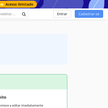
Acesso ilimitado
Entrar
Cadastrar-se
o
uito
comece a editar imediatamente