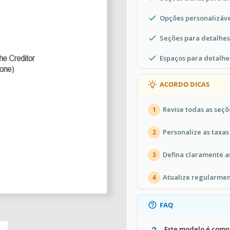
Opções personalizáv
Seções para detalhe
Espaços para detalhe
ACORDO DICAS
Revise todas as seçõe
1
Personalize as taxas
2
Defina claramente a
3
Atualize regularmen
4
FAQ
Este modelo é comp