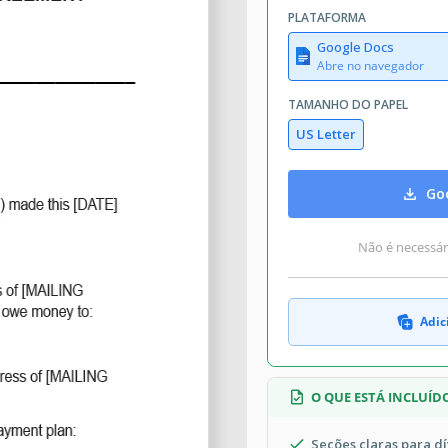
PLATAFORMA
Google Docs
Abre no navegador
TAMANHO DO PAPEL
US Letter
Goo
Não é necessári
Adic
O QUE ESTÁ INCLUÍD
Seções claras para dí