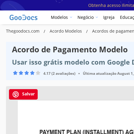
Obtenha acesso ilimit
Modelos
Negócio
Igreja
Educa
Thegoodocs.com
Acordo Modelos
Acordos de pagame
Acordo de Pagamento Modelo
Usar isso grátis modelo com Google
4.17 (2 avaliações)
•
Última atualização
August 1,
Salvar