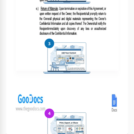
Personalize tudo
Altere facilmente cores, fontes e layouts conforme seu estilo
3
Adicione seu conteúdo
Preencha seus dados, envie imagens e substitua o texto
4