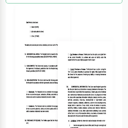
O QUE ESTÁ INCLUÍDO
Seções do acordo fáceis de editar
Termos e condições personalizáveis
Cláusula de confidencialidade incluída
Opções para datas de início e término
ACORDO DICAS
Personalize cláusulas para atender às suas
1
necessidades do setor.
Revise e atualize os termos do acordo regularmente.
2
Garanta que ambas as partes compreendam todas
3
as cláusulas.