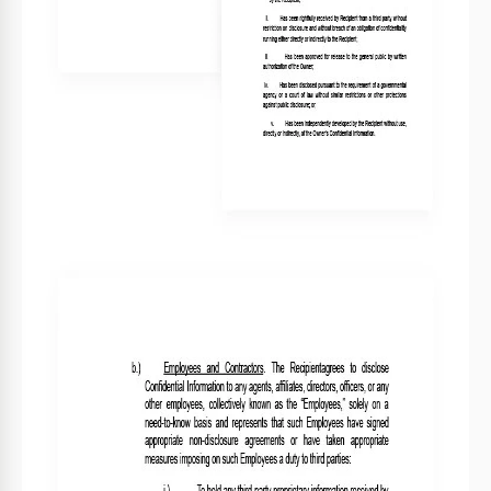
Use assistência jurídica para modificações
4
complexas.
FAQ
Este modelo é compatível com Word?
Sim, está disponível para Google Docs e Word.
É fácil de usar?
Sim, é fácil e amigável para o usuário.
Posso personalizar o modelo?
Sim, modifique facilmente as seções conforme
necessário.
Este modelo é gratuito?
Sim, você pode baixá-lo e usá-lo gratuitamente.
Qual é o propósito de um acordo de não
competição?
Prevenir ameaças competitivas restringindo certas
atividades.