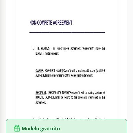
Formato
Google Docs
Criado
September 14, 2023
Última atualização
June 30, 2026
Comunidade
Adicionado às coleções por 8 Usuários
Estatísticas de uso
0 downloads este mês
Sobre este modelo
Proteja seus segredos comerciais e investimentos com nosso
modelo de Acordo de Não Concorrência. Salvaguarde sua
vantagem competitiva, evitando que funcionários-chave ou
parceiros se envolvam em atividades que possam prejudicar
seu negócio. Garanta seu futuro com este acordo infalível.
Esta opção está disponível gratuitamente no Google Docs.
Modelo gratuito