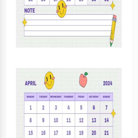
Personalizza i colori per i temi scolastici.
1
Aggiungi date importanti prima dell'inizio dell'anno
2
scolastico.
Usa un codice colore per eventi diversi.
3
Stampa ogni mese per la visualizzazione in classe.
4
FAQ
È compatibile con Google Docs e Microsoft Word?
Sì, è completamente compatibile con entrambi.
Quanto è facile da usare?
Molto facile; basta aprirlo e inserire le proprie
informazioni.
Posso personalizzare gli stili di testo?
Sì, tutti gli stili di testo sono completamente