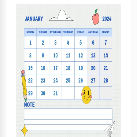
Specifiche del modello
Formato
Google Docs
Creato
July 12, 2023
Ultimo aggiornamento
August 1, 2026
Community
Aggiunto alle raccolte da 19 Utenti
Statistiche di utilizzo
2 download questo mese
Caratteristiche principali di questo modello
Stile
Carino Calendari Modelli
Informazioni su questo modello
Rimani organizzato e aggiungi un tocco vivace al tuo anno
accademico con il nostro Calendario Scolastico Bright Plaid.
Questo design vivace ed energetico presenta un allegro
motivo scozzese in una varietà di colori audaci, rendendolo
perfetto per scuole e istituti educativi. Con ogni mese