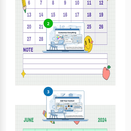
in Google Docs o scaricare per Microsoft Word
2
Personalizza tutto
Modifica facilmente colori, font e layout secondo il tuo stile
3
Aggiungi i tuoi contenuti