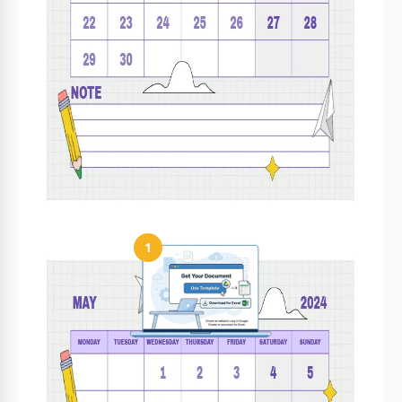
modificabili.
Questo calendario scolastico è gratuito?
Sì, è completamente gratuito da scaricare e
utilizzare.
Come posso modificare le date del calendario?
Clicca sulle date e scrivi per personalizzarle come
necessario.
Come usare e modificare questo modello
1
Ottieni il tuo documento
Clicca su "Modifica modello" per creare una copia modificabile