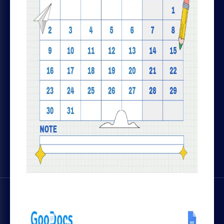
AIUTO
Chrome plugin
Contattaci
GOODOCS TEAM LTD
Pavlou Nirvana, 4 Alpha Tower, of. 11,
Limassol, Cyprus
SOCIAL MEDIA
Trustpilot
© 2026 thegoodocs.com. Tutti i diritti riservati