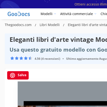
Ottieni accesso illi
Modelli
Attività commerciale
Chi
Thegoodocs.com
Libri Modelli
Eleganti libri d'arte vin
Eleganti libri d'arte vintage Mo
Usa questo gratuito modello con Goo
4.56 (4 recensioni)
•
Ultimo aggiornamento
Augus
Salva