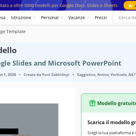
mitato a oltre 5000 modelli per Google Docs, Slides e Sheets
esa
Istruzione
Personal
Vacanze
Prezzi
tage Template
dello
gle Slides and Microsoft PowerPoint
t 1, 2026
•
Creato da
Yurii Zakhidnyi
•
Saggistica, Antico, Verticale, A4 
Modello gratuit
Scarica il modello g
Scegli la tua piattaforma e 