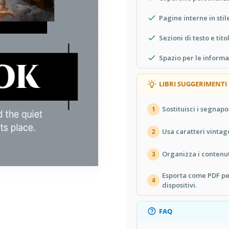
Pagine interne in sti
Sezioni di testo e tit
Spazio per le informaz
LIBRI SUGGERIMENTI
Sostituisci i segnapo
1
Usa caratteri vintage
2
Organizza i contenut
3
Esporta come PDF per
4
dispositivi.
FAQ