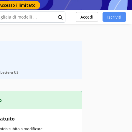
Accesso illimitato
Accedi
Iscriviti
/ Lettera US
o
ratuito
inizia subito a modificare