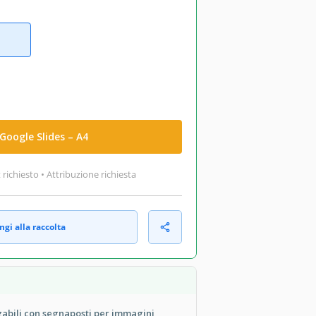
Google Slides – A4
ichiesto • Attribuzione richiesta
gi alla raccolta
zabili con segnaposti per immagini