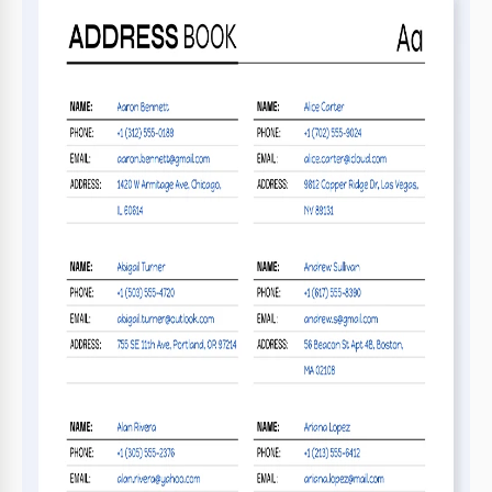
Specifiche del modello
Formato
Google Sheets, Microsoft Excel
Orientamento
Verticale Libri Modelli
Dimensione
A4 / Lettera US Libri Modelli
Creato
December 9, 2025
Ultimo aggiornamento
August 1, 2026
Community
Aggiunto alle raccolte da 11 Utenti
Statistiche di utilizzo
120 download questo mese
Caratteristiche principali di questo modello
Suitable For
Personale
Categoria Di Libri
Saggistica Libri Modelli
Stile
Semplouse Libri Modelli