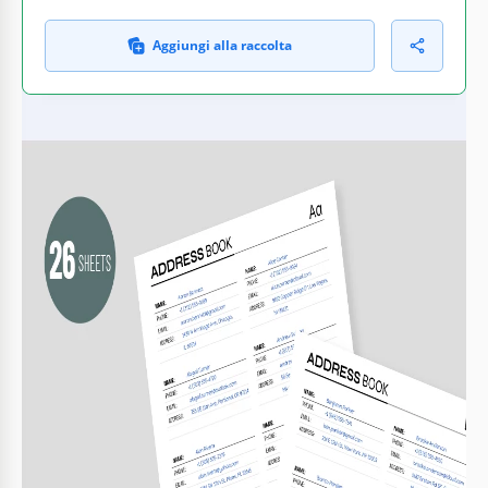
Aggiungi alla raccolta
COSA INCLUDE
26 schede alfabetiche personalizzabili
Formati stampabili e digitali disponibili
Campi per telefono, e-mail, indirizzo
Modificabile in Google Sheets e Excel
LIBRI SUGGERIMENTI
Usa etichette semplici per navigazione rapida.
1
Personalizza i colori per categorizzare i tipi di
2
contatto.