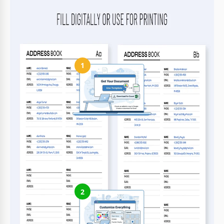
Puoi memorizzare un numero illimitato di contatti.
Come usare e modificare questo modello
1
Ottieni il tuo documento
Clicca su "Modifica modello" per creare una copia modificabile
in Google Sheets o scaricare per Microsoft Excel
2