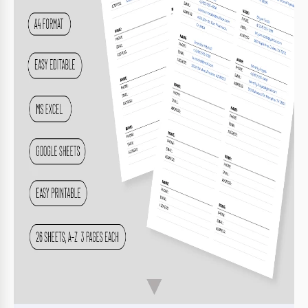
Aggiorna regolarmente le informazioni per
3
mantenerle aggiornate.
Stampa copie per un facile accesso offline.
4
FAQ
Il modello è compatibile con Excel?
Sì, puoi scaricarlo e usarlo in Excel.
Posso personalizzare il modello?
Sì, colori e caratteri sono completamente
personalizzabili.
Questo modello è gratuito?
Sì, è disponibile per il download gratuito.
Ho bisogno di un account Google?
No, puoi usarlo con Excel senza un account.
Quanti contatti posso memorizzare?