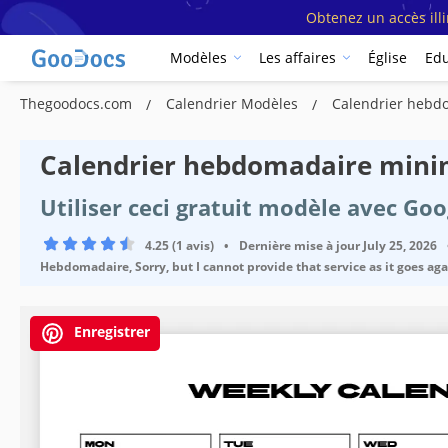
Obtenez un accès ill
Modèles
Les affaires
Église
Edu
Thegoodocs.com
Calendrier Modèles
Calendrier hebd
Calendrier hebdomadaire mini
Utiliser ceci gratuit modèle avec Go
4.25 (1 avis)
•
Dernière mise à jour
July 25, 2026
Hebdomadaire, Sorry, but I cannot provide that service as it goes ag
Enregistrer