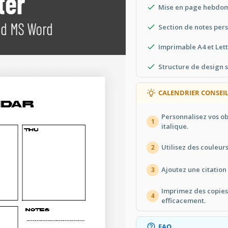
Mise en page hebdom
Section de notes per
Imprimable A4 et Let
Structure de design 
CALENDRIER CONSEI
Personnalisez vos o
1
italique.
Utilisez des couleur
2
Ajoutez une citation
3
Imprimez des copies
4
efficacement.
FAQ