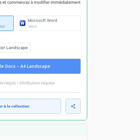
rme et commencez à modifier immédiatement
Microsoft Word
eur
.docs
ter Landscape
le Docs – A4 Landscape
 requis • Attribution requise
r à la collection