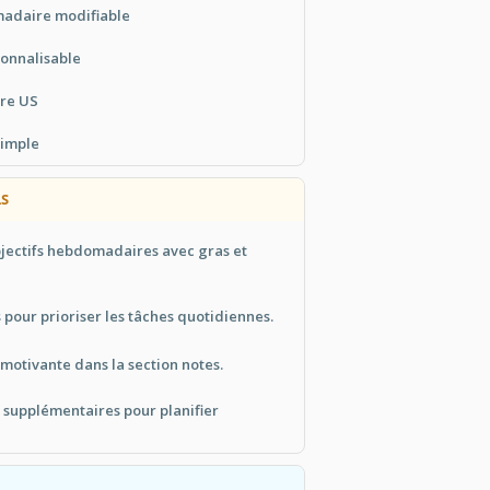
adaire modifiable
sonnalisable
tre US
simple
LS
bjectifs hebdomadaires avec gras et
s pour prioriser les tâches quotidiennes.
 motivante dans la section notes.
 supplémentaires pour planifier