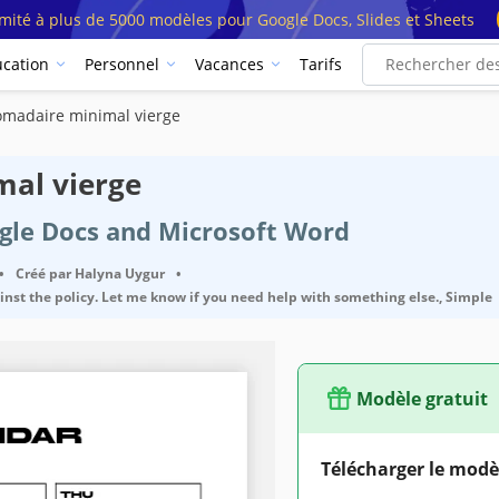
imité à plus de 5000 modèles pour Google Docs, Slides et Sheets
cation
Personnel
Vacances
Tarifs
omadaire minimal vierge
mal vierge
ogle Docs and Microsoft Word
•
Créé par
Halyna Uygur
•
ainst the policy. Let me know if you need help with something else., Simple
Modèle gratuit
Télécharger le modè