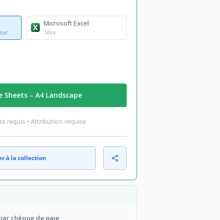
Microsoft Excel
eur
.xlsx
e Sheets – A4 Landscape
 requis • Attribution requise
r à la collection
par chèque de paie