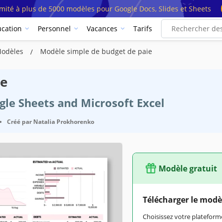
imité à plus de 5000 modèles pour Google Docs, Slides et Sheets
cation
Personnel
Vacances
Tarifs
Modèles
Modèle simple de budget de paie
ie
ogle Sheets and Microsoft Excel
•
Créé par
Natalia Prokhorenko
Modèle gratuit
Télécharger le modè
Choisissez votre platefo