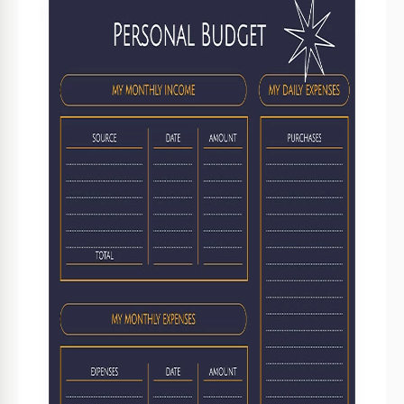
Format
Google Sheets
Créé
August 13, 2023
Dernière mise à jour
July 25, 2026
Communauté
Ajouté aux collections par 14 Utilisateurs
Statistiques d’utilisation
0 téléchargements ce mois-ci
Caractéristiques principales de ce modèle
Convient pour
Personnel
À propos de ce modèle
Inspiré par le charme énigmatique de la nuit, ce Modèle de
Budget Personnel Sombre adopte une palette de couleurs
sombres qui symbolise la force, la résistance et la capacité à
naviguer à travers les défis de la vie. Son design épuré se
concentre principalement sur votre parcours financier, vous
guidant vers un avenir financier plus prometteur.