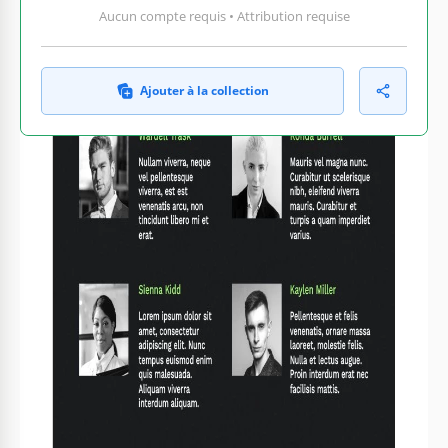
Aucun compte requis • Attribution requise
Ajouter à la collection
CE QUI EST INCLUS
Blocs de texte et d'image personnalisables
Visuels audacieux avec un design élégant
Sections : Vision, Stratégie, Équipe
Schémas de couleurs et polices éditables
BROCHURES & DÉPLIANT CONSEILS
Utilisez des images de haute qualité pour un rendu
1
professionnel