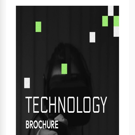
Spécifications du modèle
Format
Google Docs
Orientation
Portrait Brochure & Dépliants Modèles
Taille
A4 / Lettre US Brochure & Dépliants Modèles
Créé
April 24, 2023
Dernière mise à jour
August 1, 2026
Communauté
Ajouté aux collections par 6 Utilisateurs
Statistiques d’utilisation
2 téléchargements ce mois-ci
Caractéristiques principales de ce modèle
Style
Moderne Brochure & Dépliants Modèles
À propos de ce modèle
Présentation de la brochure sur la technologie moderne est
un modèle élégant et novateur qui met en valeur vos