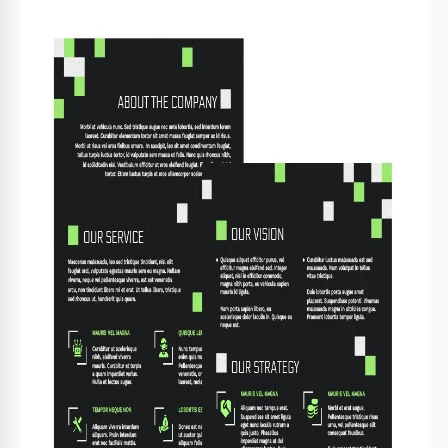
Jeux vidéo : les styles cyberpunk et science-fiction sont
d'excellentes idées, car c'est là que les soulignements
verts sur une base sombre fonctionnent comme un
rétroéclairage.
Comme vous pouvez le constater, le modèle devant vous est
un outil universel qui peut être adapté à vos besoins en
quelques clics et vous servir de manière fiable.
Pouvez-vous personnaliser le modèle?
Bien sûr, oui. Vous devez créer une copie du modèle dans
Google Docs ou MS Word (choisissez l'éditeur que vous
préférez), et avec les outils intégrés, personnalisez les
schémas de couleurs, les graphiques, les polices, et ajoutez
du texte. Veuillez noter que le positionnement des blocs est
également variable. Déplacez-les autour de la page jusqu'à
ce que cela corresponde!
Besoin de plus de modèles de
brochures d'entreprise
inspirants?