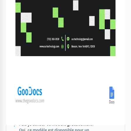
Mettez en valeur des services uniques dans des
2
sections dédiées
Personnalisez les polices pour correspondre au style
3
de votre marque
Aperçu avant impression pour assurer la mise en
4
page correcte
FAQ
Est-ce compatible avec Google Docs?
Oui, cela fonctionne parfaitement avec Google Docs
et MS Word.
Est-ce facile à personnaliser?
Oui, ajuster les couleurs, les polices et le texte est
simple.
Puis-je utiliser ce modèle gratuitement?
Oui, ce modèle est disponible pour un