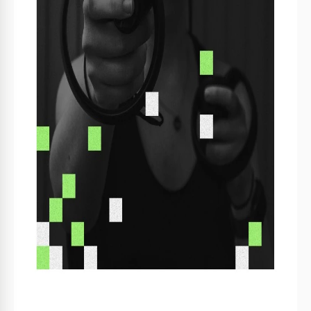
produits ou services technologiques avec un style inégalé.
Ce design frappant présente des visuels audacieux et une
mise en page propre, transmettant sans effort l'essence de
l'innovation et de la sophistication.
Qui en bénéficie le plus?
Ce
modèle de brochure
est un choix essentiel pour les
entreprises cherchant à avoir un fort impact dans l'industrie
technologique.
Sécurité cybernétique et conférences en informatique
: les accents verts sur une base noire sont
immédiatement associés à Matrix, au code et aux
calculs mathématiques complexes.
Fintech et cryptomonnaies : les transactions
numériques, la blockchain et d'autres solutions
financières alternatives sont un autre domaine où
notre design réussit.
IA : le fond noir met en évidence l'importance de la
technologie, tandis que le vert symbolise la modernité
et le développement.