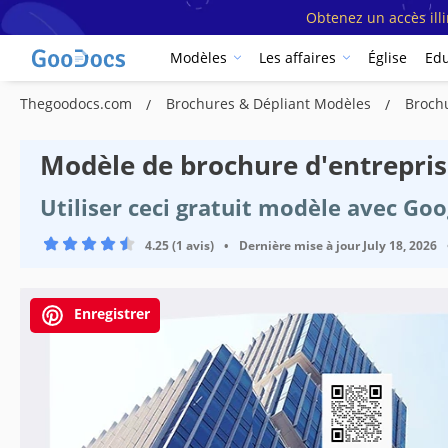
Obtenez un accès ill
Modèles
Les affaires
Église
Edu
Thegoodocs.com
Brochures & Dépliant Modèles
Broch
Modèle de brochure d'entrepri
Utiliser ceci gratuit modèle avec Go
4.25 (1 avis)
•
Dernière mise à jour
July 18, 2026
Enregistrer