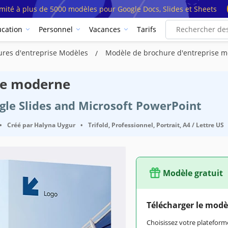
imité à plus de 5000 modèles pour Google Docs, Slides et Sheets
cation
Personnel
Vacances
Tarifs
ures d'entreprise Modèles
Modèle de brochure d'entreprise 
se moderne
ogle Slides and Microsoft PowerPoint
•
Créé par
Halyna Uygur
•
Trifold, Professionnel, Portrait, A4 / Lettre US
Modèle gratuit
Télécharger le modè
Choisissez votre platefo