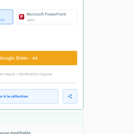
Microsoft PowerPoint
eur
.pptx
Google Slides – A4
 requis • Attribution requise
r à la collection
tyque modifiable