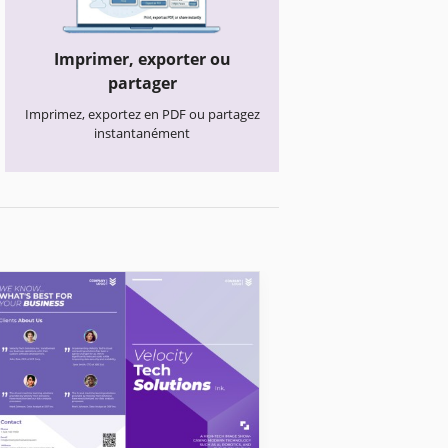
Imprimer, exporter ou
partager
Imprimez, exportez en PDF ou partagez
instantanément
Brochures d'entreprise
Quatre volets B