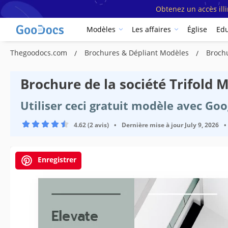
Obtenez un accès ill
Modèles
Les affaires
Église
Edu
Thegoodocs.com
Brochures & Dépliant Modèles
Broch
Brochure de la société Trifold 
Utiliser ceci gratuit modèle avec Go
4.62 (2 avis)
•
Dernière mise à jour
July 9, 2026
•
Enregistrer