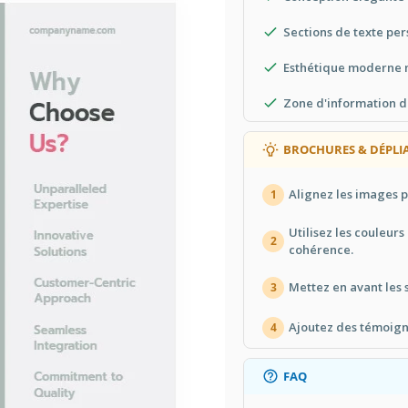
Sections de texte per
Esthétique moderne 
Zone d'information d
BROCHURES & DÉPLI
Alignez les images p
1
Utilisez les couleur
2
cohérence.
Mettez en avant les s
3
Ajoutez des témoigna
4
FAQ