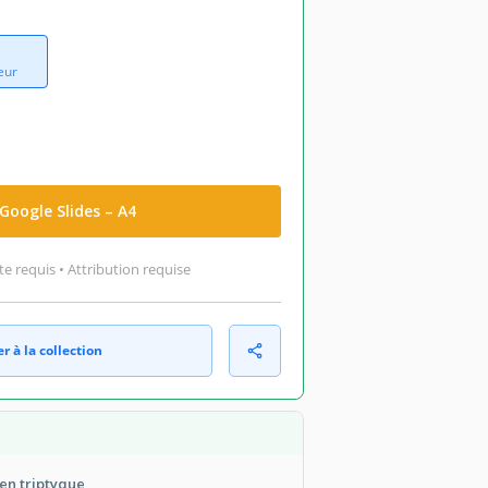
eur
Google Slides – A4
 requis • Attribution requise
r à la collection
en triptyque