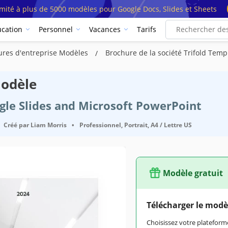
imité à plus de 5000 modèles pour Google Docs, Slides et Sheets
cation
Personnel
Vacances
Tarifs
ures d'entreprise Modèles
Brochure de la société Trifold Temp
Modèle
ogle Slides and Microsoft PowerPoint
Créé par
Liam Morris
•
Professionnel, Portrait, A4 / Lettre US
Modèle gratuit
Télécharger le modè
Choisissez votre platefo