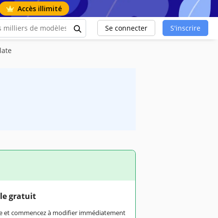
Accès illimité
Se connecter
S'inscrire
late
le gratuit
rme et commencez à modifier immédiatement