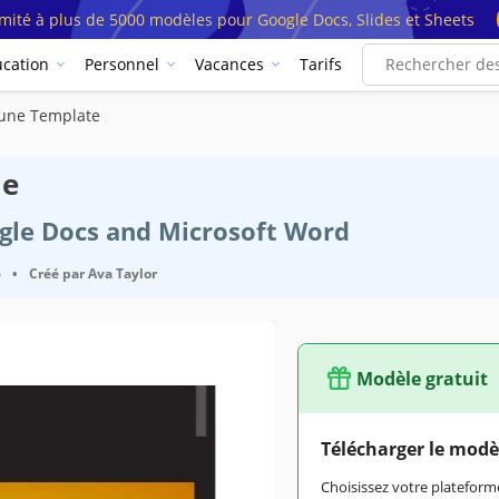
imité à plus de 5000 modèles pour Google Docs, Slides et Sheets
cation
Personnel
Vacances
Tarifs
jaune Template
le
ogle Docs and Microsoft Word
6
•
Créé par
Ava Taylor
Modèle gratuit
Google Docs
Télécharger le modè
May 26, 2022
Choisissez votre platefo