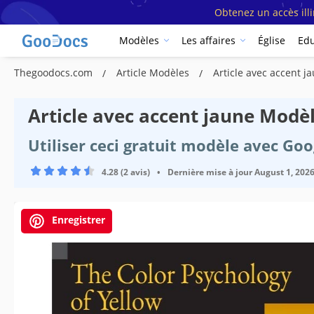
Obtenez un accès ill
Modèles
Les affaires
Église
Edu
Thegoodocs.com
Article Modèles
Article avec accent 
Article avec accent jaune Modè
Utiliser ceci gratuit modèle avec Go
4.28 (2 avis)
•
Dernière mise à jour
August 1, 202
Enregistrer
Spécifications du modèle
Format
Créé