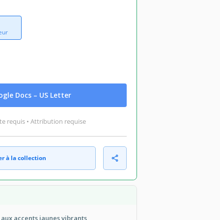
eur
gle Docs – US Letter
 requis • Attribution requise
r à la collection
aux accents jaunes vibrants