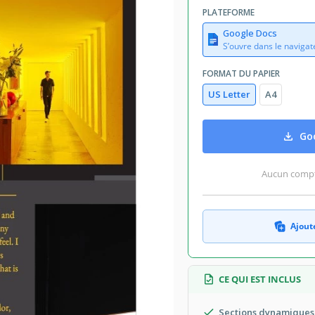
August 1, 2026
PLATEFORME
té aux collections par 27 Utilisateurs
Google Docs
4 téléchargements ce mois-ci
S’ouvre dans le navigat
FORMAT DU PAPIER
US Letter
A4
r vous aidera à attirer de nouveaux
 Nous vous proposons d'utiliser cette
Goo
que gratuitement. Tout ce qui est
 approprié à notre modèle de manière
Aucun compte
Ajoute
CE QUI EST INCLUS
Sections dynamiques 