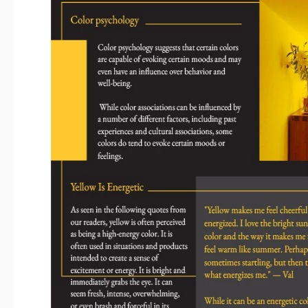
Dernière mise à jour
Communauté
Ajou
Statistiques d’utilisation
À propos de ce modèle
Notre modèle d'Article Avec Accent Jaune unique et accrocheu
lecteurs sur votre blog, vos réseaux sociaux ou votre magazine.
option prête à l'emploi, bien structurée et au design uni
nécessaire pour terminer le travail est d'ajouter le contenu
pratique.