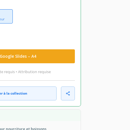
eur
Google Slides – A4
 requis • Attribution requise
r à la collection
our nourriture et boissons