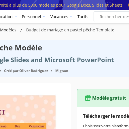
imité à plus de 5000 modèles pour Google Docs, Slides et Sheets
cation
Personnel
Vacances
Tarifs
 Modèles
Budget de mariage en pastel pêche Template
êche Modèle
ogle Slides and Microsoft PowerPoint
•
Créé par
Oliver Rodriguez
•
Mignon
Modèle gratuit
Télécharger le modè
Choisissez votre platefo