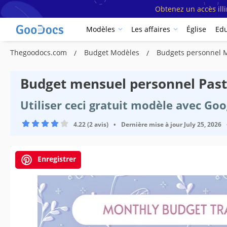
Obtenez un accès ill
Modèles
Les affaires
Église
Edu
Thegoodocs.com
Budget Modèles
Budgets personnel 
Budget mensuel personnel Past
Utiliser ceci gratuit modèle avec Go
4.22 (2 avis)
•
Dernière mise à jour
July 25, 2026
Enregistrer
Spécifications du modèle
Format
Créé