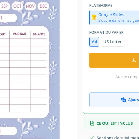
July 25, 2026
PLATEFORME
té aux collections par 15 Utilisateurs
Google Slides
3 téléchargements ce mois-ci
S’ouvre dans le navigat
FORMAT DU PAPIER
èle
A4
US Letter
Monthly Budget Modèles
Personnel
Mignon Budget Modèles
Aucun compte
qui a un design magnifique. Écrivez
Ajoute
informations liées à votre situation
nses. La chose spéciale à propos de
ez simplement ce document dans Google
CE QUI EST INCLUS
nformations supplémentaires sur son
Sections de suivi men