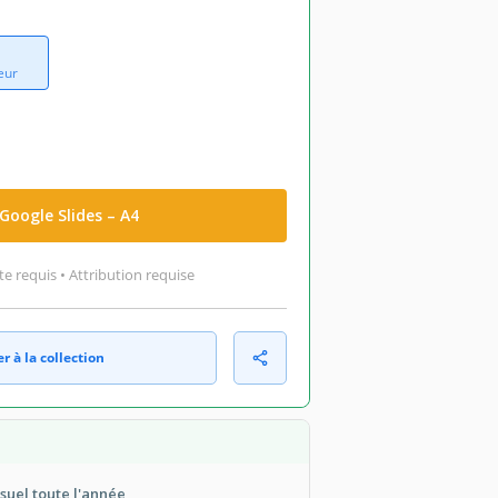
eur
Google Slides – A4
 requis • Attribution requise
r à la collection
suel toute l'année