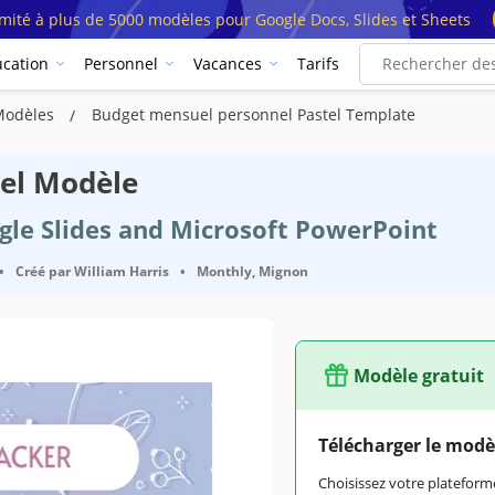
imité à plus de 5000 modèles pour Google Docs, Slides et Sheets
cation
Personnel
Vacances
Tarifs
Modèles
Budget mensuel personnel Pastel Template
el Modèle
ogle Slides and Microsoft PowerPoint
•
Créé par
William Harris
•
Monthly, Mignon
Modèle gratuit
Google Slides
Télécharger le modè
February 3, 2022
Choisissez votre platefo