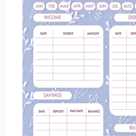
Dernière mise à jour
Communauté
Ajou
Statistiques d’utilisation
Caractéristiques principales de ce mod
Période budgétaire
Convient pour
Style
À propos de ce modèle
Profitez de calculer votre budget mensuel avec notre modèle 
votre revenu, vos économies, vos dettes et toutes les autres 
financière sur ce modèle et commencez à contrôler vos dépe
nos produits est qu'ils sont tous très faciles à utiliser. Ouvr
Docs et commencez à le modifier sans avoir à apprendre des i
fonctionnement.