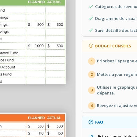
Catégories de revenu
Diagramme de visuali
Suivi détaillé des fac
BUDGET CONSEILS
Priorisez l'épargne e
1
Mettez à jour réguli
2
Utilisez le graphiqu
3
dépense.
Revoyez et ajustez 
4
FAQ
Est-ce compatible a