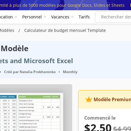
imité à plus de 5000 modèles pour Google Docs, Slides et Sheets
cation
Personnel
Vacances
Tarifs
Modèles
Calculateur de budget mensuel Template
 Modèle
ets and Microsoft Excel
•
Créé par
Natalia Prokhorenko
•
Monthly
Modèle Premiu
Commencé le
$2.50
$4.9