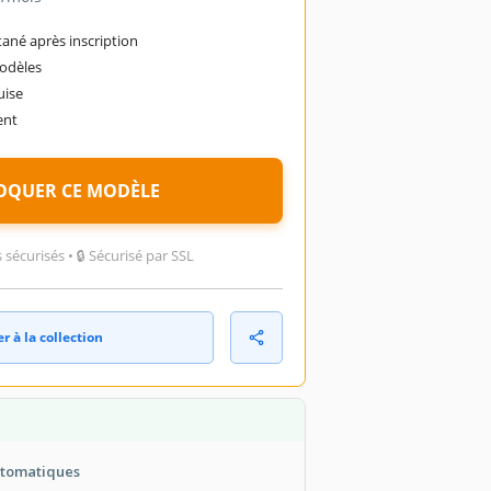
ané après inscription
modèles
uise
ent
OQUER CE MODÈLE
sécurisés • 🔒 Sécurisé par SSL
r à la collection
utomatiques