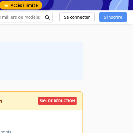
Accès illimité
Se connecter
S'inscrire
m
50% DE RÉDUCTION
9
/mois