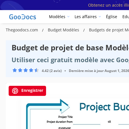
Obtenez un accès ill
Modèles
Les affaires
Église
Edu
Thegoodocs.com
Budget Modèles
Budgets de projet 
Budget de projet de base Modèl
Utiliser ceci gratuit modèle avec Go
4.42 (2 avis)
•
Dernière mise à jour
August 1, 202
Enregistrer
Spécifications du modèle
Format
Créé