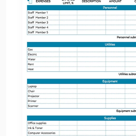
Dernière mise à jour
Communauté
Ajou
Statistiques d’utilisation
Caractéristiques principales de ce mod
Style
À propos de ce modèle
Embarkez sur votre projet en toute clarté financière en utilis
projet. Cet outil méticuleusement conçu vous permet de défin
des ressources et de prédire les éventuels goulots d'étrangl
conviviale et une catégorisation complète, ce modèle garantit
voie, favorisant une allocation efficace des fonds et évitant le