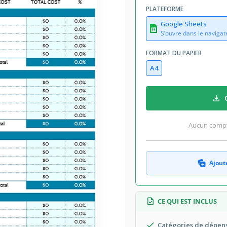
August 1, 2026
PLATEFORME
té aux collections par 22 Utilisateurs
Google Sheets
7 téléchargements ce mois-ci
S’ouvre dans le navigat
FORMAT DU PAPIER
èle
A4
Simple Budget Modèles
Aucun compte
ant notre modèle de base de budget de
ir les dépenses du projet, d'allouer
ement financiers. Avec une interface
 que votre projet reste sur la bonne
Ajoute
s dépassements de budget.
CE QUI EST INCLUS
Catégories de dépense