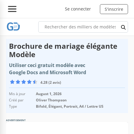
Se connecter
S'inscrire
Brochure de mariage élégante
Modèle
Utiliser ceci gratuit modèle avec
Google Docs and Microsoft Word
4.28 (2 avis)
Mis à jour
August 1, 2026
Créé par
Oliver Thompson
Type
Bifold, Élégant, Portrait, A4 / Lettre US
ADVERTISEMENT