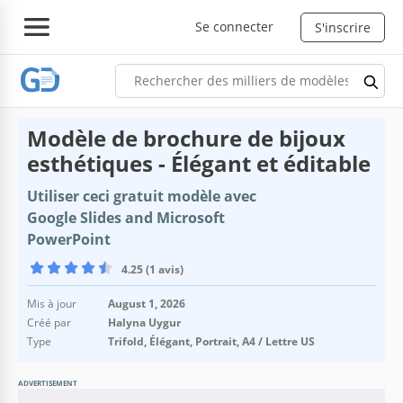
Se connecter
S'inscrire
Modèle de brochure de bijoux
esthétiques - Élégant et éditable
Utiliser ceci gratuit modèle avec
Google Slides and Microsoft
PowerPoint
4.25 (1 avis)
Mis à jour
August 1, 2026
Créé par
Halyna Uygur
Type
Trifold, Élégant, Portrait, A4 / Lettre US
ADVERTISEMENT