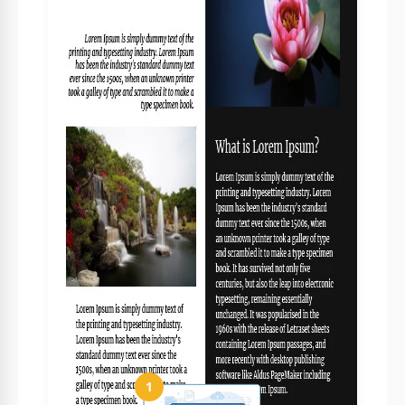
Word.
Est-ce facile à personnaliser?
Oui, vous pouvez facilement modifier texte et
images.
Puis-je utiliser ce modèle gratuitement?
Oui, il est totalement gratuit à télécharger et à
utiliser.
Ai-je besoin de compétences spéciales?
Non, il est convivial et ne nécessite pas de
compétences particulières.
Quel est le meilleur usage pour ce modèle?
Idéal pour les publications liées à la santé et les
livres informatifs.
Comment utiliser et modifier ce modèle
1