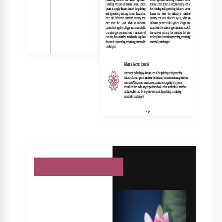
Espaces réservés pour images et graphiques
LIVRE CONSEILS
Personnalisez le titre de la couverture selon votre
1
thème.
Insérez des images personnelles pour une touche
2
unique.
Utilisez la table des matières pour une navigation
3
rapide.
Mettez à jour régulièrement le contenu pour rester
4
pertinent.
FAQ
Est-ce compatible avec Microsoft Word?
Oui, vous pouvez le télécharger et le modifier dans