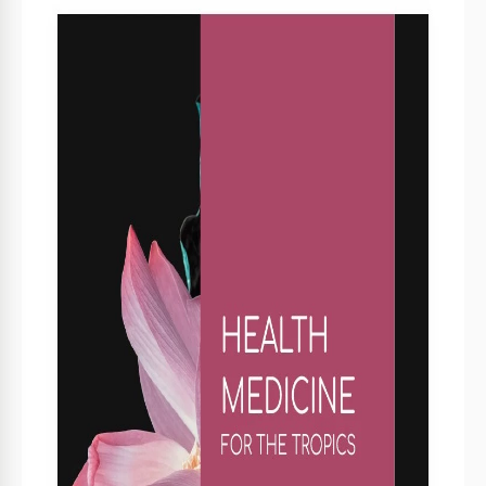
Spécifications du modèle
Format
Google Docs
Orientation
Portrait Livre Modèles
Taille
A4 / Lettre US Livre Modèles
Créé
November 15, 2021
Dernière mise à jour
August 1, 2026
Communauté
Ajouté aux collections par 29 Utilisateurs
Statistiques d’utilisation
7 téléchargements ce mois-ci
Caractéristiques principales de ce modèle
Catégorie De Livres
Non-fiction Livre Modèles
Style
Moderne Livre Modèles
À propos de ce modèle