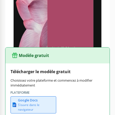
Le livre de médecine de santé n'a pas à être ennuyeux. Ici,
vous pouvez voir un exemple d'un joli livre de médecine que
vous pouvez utiliser gratuitement. Notre modèle peut être
utilisé à différentes fins. Par exemple, vous pouvez suivre la
santé de vos fleurs avec lui. Et bien sûr, il peut également
être utilisé pour les personnes.
Modèle gratuit
Télécharger le modèle gratuit
Choisissez votre plateforme et commencez à modifier
immédiatement
PLATEFORME
Google Docs
S’ouvre dans le
navigateur