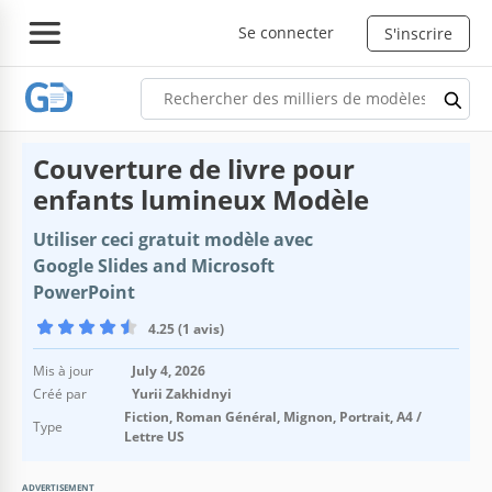
Se connecter
S'inscrire
Couverture de livre pour
enfants lumineux Modèle
Utiliser ceci gratuit modèle avec
Google Slides and Microsoft
PowerPoint
4.25 (1 avis)
Mis à jour
July 4, 2026
Créé par
Yurii Zakhidnyi
Fiction, Roman Général, Mignon, Portrait, A4 /
Type
Lettre US
ADVERTISEMENT