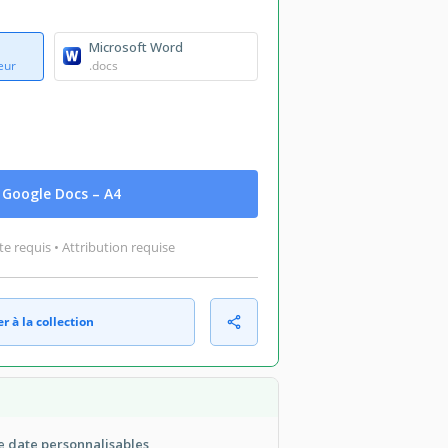
Microsoft Word
eur
.docs
Google Docs – A4
 requis • Attribution requise
r à la collection
e date personnalisables