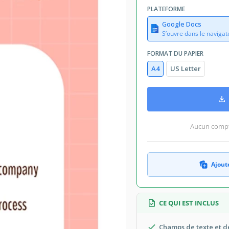
PLATEFORME
Google Docs
S’ouvre dans le navigat
FORMAT DU PAPIER
A4
US Letter
Aucun compte
Ajoute
CE QUI EST INCLUS
Champs de texte et d