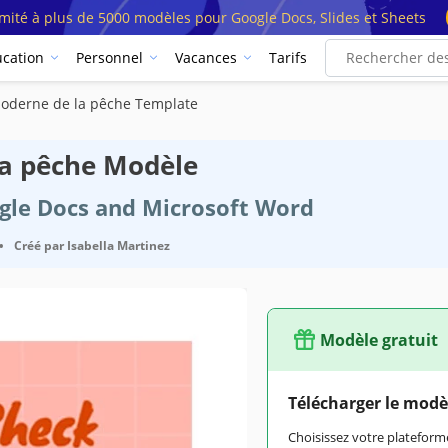
imité à plus de 5000 modèles pour Google Docs, Slides et Sheets
cation
Personnel
Vacances
Tarifs
oderne de la pêche Template
la pêche Modèle
ogle Docs and Microsoft Word
•
Créé par
Isabella Martinez
Modèle gratuit
Télécharger le modè
Choisissez votre platefo