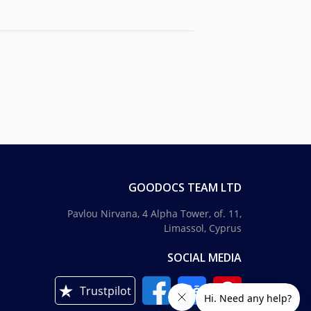
GOODOCS TEAM LTD
Pavlou Nirvana, 4 Alpha Tower, of. 11,
Limassol, Cyprus
SOCIAL MEDIA
Trustpilot