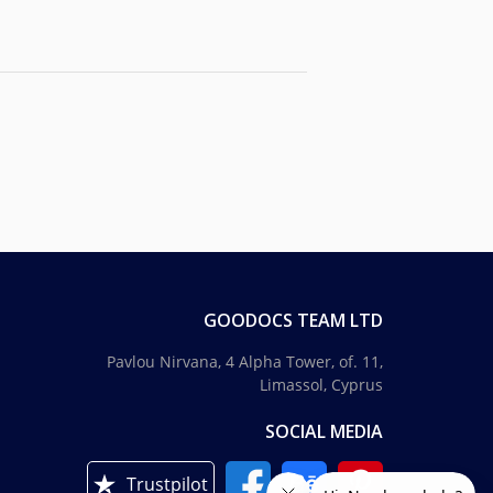
GOODOCS TEAM LTD
Pavlou Nirvana, 4 Alpha Tower, of. 11,
Limassol, Cyprus
SOCIAL MEDIA
Trustpilot