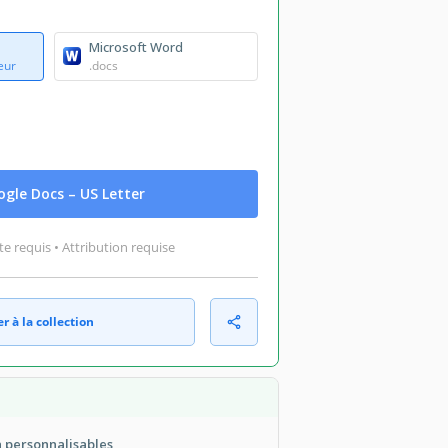
Microsoft Word
eur
.docs
gle Docs – US Letter
 requis • Attribution requise
r à la collection
a personnalisables