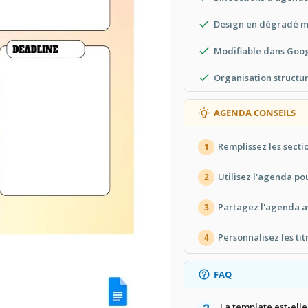
Design en dégradé mu
Modifiable dans Goo
Organisation structu
AGENDA CONSEILS
Remplissez les sectio
1
Utilisez l'agenda pou
2
Partagez l'agenda av
3
Personnalisez les tit
4
FAQ
La template est-ell