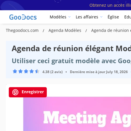
Obtenez un accès ill
Modèles
Les affaires
Église
Edu
Thegoodocs.com
Agenda Modèles
Agenda de réunion 
Agenda de réunion élégant Mod
Utiliser ceci gratuit modèle avec Go
4.38 (2 avis)
•
Dernière mise à jour
July 18, 2026
Enregistrer