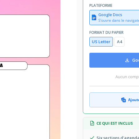
PLATEFORME
Google Docs
S’ouvre dans le navigat
FORMAT DU PAPIER
US Letter
A4
Goo
Aucun compte
Ajoute
CE QUI EST INCLUS
Six sections d'agend