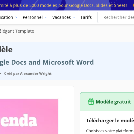
imité à plus de 5000 modèles pour Google Docs, Slides et Sheets
cation
Personnel
Vacances
Tarifs
élégant Template
èle
ogle Docs and Microsoft Word
•
Créé par
Alexander Wright
Modèle gratuit
Télécharger le modè
Choisissez votre platefo