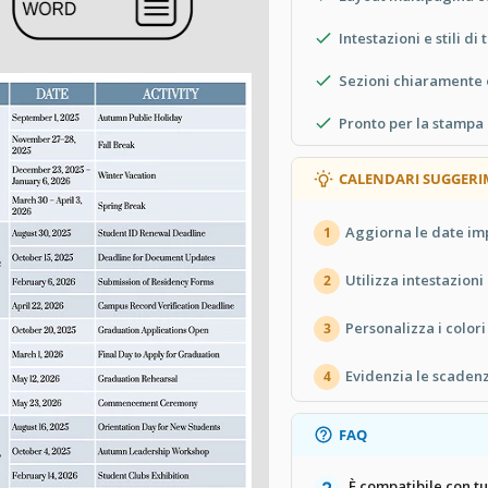
Intestazioni e stili di
Sezioni chiaramente
Pronto per la stampa 
CALENDARI SUGGERI
Aggiorna le date im
1
Utilizza intestazioni
2
Personalizza i color
3
Evidenzia le scaden
4
FAQ
È compatibile con tu