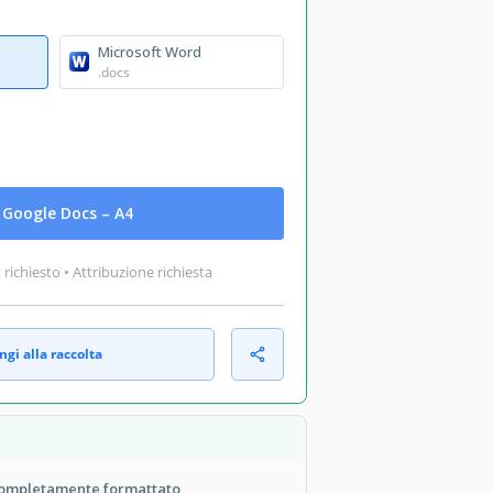
Microsoft Word
.docs
Google Docs – A4
ichiesto • Attribuzione richiesta
gi alla raccolta
completamente formattato