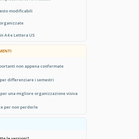
 testo modificabili
 organizzate
in A4 e Lettera US
MENTI
portanti non appena confermate
 per differenziare i semestri
i per una migliore organizzazione visiva
ze per non perderle
tte le versioni?