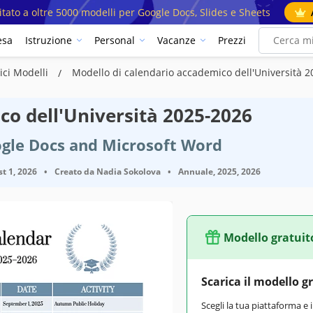
mitato a oltre 5000 modelli per Google Docs, Slides e Sheets
esa
Istruzione
Personal
Vacanze
Prezzi
ici Modelli
Modello di calendario accademico dell'Università 
co dell'Università 2025-2026
ogle Docs and Microsoft Word
t 1, 2026
•
Creato da
Nadia Sokolova
•
Annuale, 2025, 2026
Modello gratuit
Scarica il modello g
Scegli la tua piattaforma e 