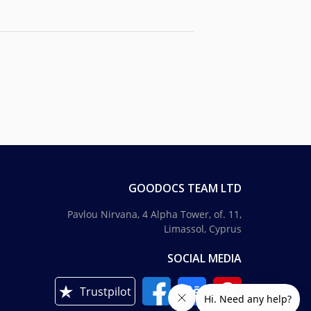
GOODOCS TEAM LTD
Pavlou Nirvana, 4 Alpha Tower, of. 11,
Limassol, Cyprus
SOCIAL MEDIA
Trustpilot