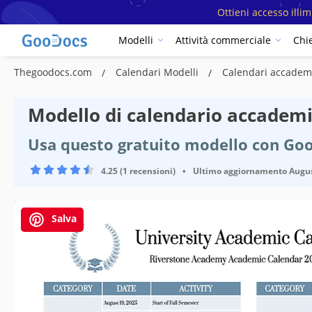
Ottieni accesso illi
Modelli
Attività commerciale
Chi
Thegoodocs.com
Calendari Modelli
Calendari accadem
Modello di calendario accademi
Usa questo gratuito modello con Go
4.25 (1 recensioni)
•
Ultimo aggiornamento
Augus
Salva