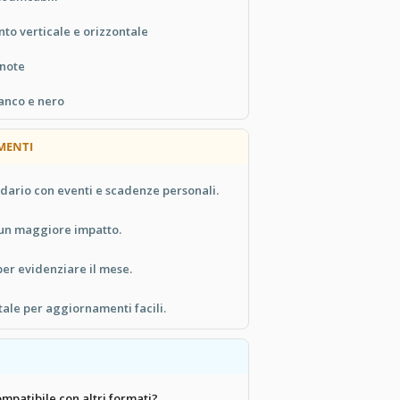
to verticale e orizzontale
 note
ianco e nero
MENTI
ndario con eventi e scadenze personali.
 un maggiore impatto.
per evidenziare il mese.
tale per aggiornamenti facili.
mpatibile con altri formati?