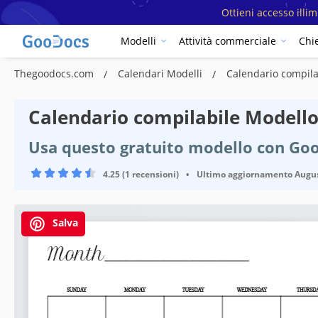
Ottieni accesso illi
Modelli
Attività commerciale
Chi
Thegoodocs.com
Calendari Modelli
Calendario compila
Calendario compilabile Modell
Usa questo gratuito modello con Go
4.25 (1 recensioni)
•
Ultimo aggiornamento
Augus
Salva