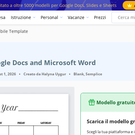
mitato a oltre 5000 modelli per Google Docs, Slides e Sheets
esa
Istruzione
Personal
Vacanze
Prezzi
bile Template
o
ogle Docs and Microsoft Word
t 1, 2026
•
Creato da
Halyna Uygur
•
Blank, Semplice
Modello gratuit
Scarica il modello g
Scegli la tua piattaforma e 