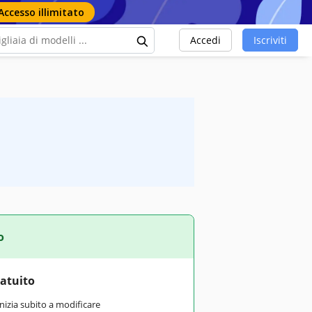
Accesso illimitato
Accedi
Iscriviti
o
ratuito
inizia subito a modificare