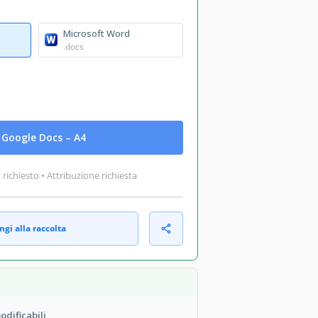
Microsoft Word
.docs
Google Docs – A4
ichiesto • Attribuzione richiesta
gi alla raccolta
dificabili