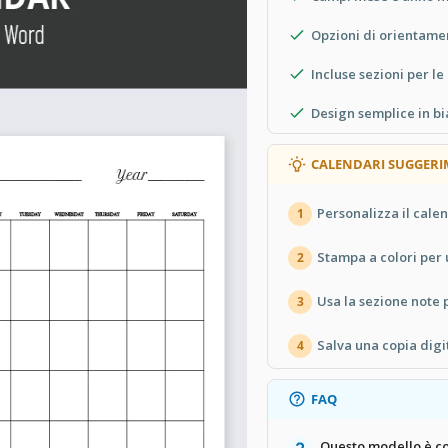
Opzioni di orientamen
Incluse sezioni per le
Design semplice in b
CALENDARI SUGGERI
Personalizza il cale
1
Stampa a colori per
2
Usa la sezione note 
3
Salva una copia digi
4
FAQ
Questo modello è co