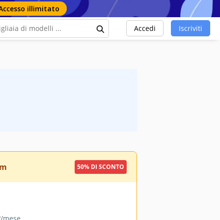
Accesso illimitato
Accedi
Iscriviti
um
50% DI SCONTO
9
/mese