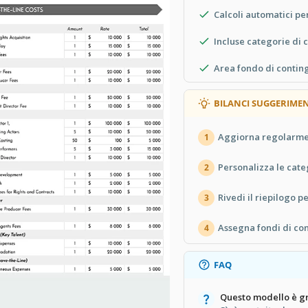
Calcoli automatici per
Incluse categorie di 
Area fondo di contin
BILANCI SUGGERIMEN
Aggiorna regolarmen
1
Personalizza le cate
2
Rivedi il riepilogo 
3
Assegna fondi di con
4
FAQ
Questo modello è gr