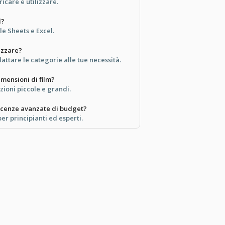
ricare e utilizzare.
l?
le Sheets e Excel.
izzare?
ttare le categorie alle tue necessità.
imensioni di film?
uzioni piccole e grandi.
scenze avanzate di budget?
per principianti ed esperti.