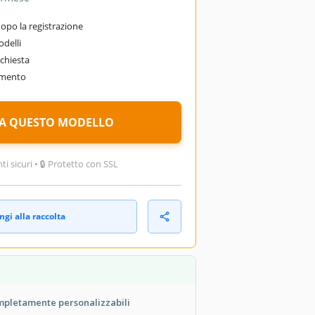
po la registrazione
odelli
chiesta
omento
A QUESTO MODELLO
 sicuri • 🔒 Protetto con SSL
gi alla raccolta
mpletamente personalizzabili