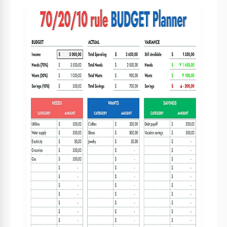
Specifiche del modello
Formato
Google Sheets
Creato
February 29, 2024
Ultimo aggiornamento
August 1, 2026
Community
Aggiunto alle raccolte da 58 Utenti
Statistiche di utilizzo
79 download questo mese
Caratteristiche principali di questo modello
Periodo di budget
Budget mensili Bilanci Modelli
Suitable For
Personale
Stile
Semplouse Bilanci Modelli
Informazioni su questo modello
Il nostro modello di Budget Personale Mensile 70/20/10 ti
aiuterà a gestire le finanze e allocare il tuo reddito. Bisogni,