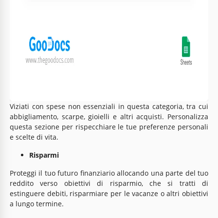
Bisogni, Desideri, e Risparmi
Bisogni
Questo
foglio di calcolo delle spese mensili
copre spese
essenziali come utenze, fornitura d'acqua, elettricità e altro
ancora. Le sezioni di spesa preimpostate ti aiutano ad
allocare fondi per aspetti cruciali della tua vita.
Desideri
Viziati con spese non essenziali in questa categoria, tra cui
abbigliamento, scarpe, gioielli e altri acquisti. Personalizza
questa sezione per rispecchiare le tue preferenze personali
e scelte di vita.
Risparmi
Proteggi il tuo futuro finanziario allocando una parte del tuo
reddito verso obiettivi di risparmio, che si tratti di
estinguere debiti, risparmiare per le vacanze o altri obiettivi
a lungo termine.