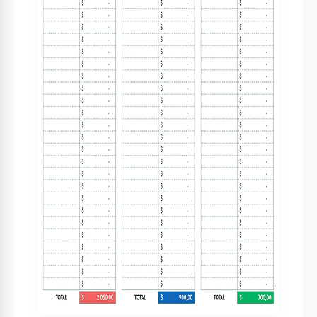
desideri e risparmi sono le tre principali categorie secondo
questa regola. Le sezioni di spesa preimpostate ti
aiuteranno a adattare i tuoi obiettivi finanziari unici.
Modificabile e Stampabile
Questo
modello budget personale Excel scarica gratis
è
modificabile e stampabile e ti permette di aggiustare il tuo
budget secondo necessità. Tieni traccia delle tue finanze
che preferisci i formati digitali o fisici. Hai la flessibilità di
aggiungere più categorie per adattarti a specifiche abitudini
di spesa e obiettivi finanziari.
Panoramica Rapida del Tuo Budget
La sezione dell'intestazione fornisce una panoramica rapida
del tuo budget con sezioni per importi preventivati, spese
effettive, e variazione. La variazione è codificata a colori, con
il verde che indica una differenza positiva tra i tuoi importi
preventivati e effettivi, e il rosso che indica una differenza
negativa.