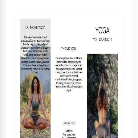
Specifiche del modello
Formato
Google Slides
Orientamento
Verticale Opuscoli e volantini Modelli
Dimensione
A4 / Lettera US Opuscoli e volantini Modelli
Creato
January 27, 2022
Ultimo aggiornamento
July 9, 2026
Community
Aggiunto alle raccolte da 2 Utenti
Statistiche di utilizzo
1 download questo mese
Caratteristiche principali di questo modello
Tipo di piegatura
Trifold Opuscoli e volantini Modelli
Stile
Semplouse Opuscoli e volantini Modelli
Informazioni su questo modello