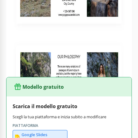
Mostra a tutti quanto sia fantastico fare yoga utilizzando il
nostro favoloso pieghevole trittico. Il design semplice ma
creativo di questo modello ti permette di personalizzarlo.
Aggiungi il logo del tuo marchio, inserisci foto dei tuoi
studenti e scrivi il tuo testo modificando il
modello di
pieghevole trittico
in Google Docs. Dopo aver finito la
modifica, salva semplicemente il documento e stampa i tuoi
fantastici volantini.
Modello gratuito
Scarica il modello gratuito
Scegli la tua piattaforma e inizia subito a modificare
PIATTAFORMA
Google Slides