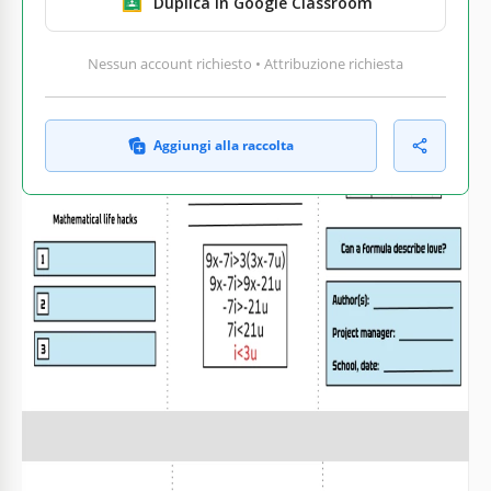
Duplica in Google Classroom
Nessun account richiesto • Attribuzione richiesta
Aggiungi alla raccolta
COSA INCLUDE
Modello di opuscolo triplo editabile
Sezioni per fatti e conclusioni
Segnaposto per grafici e immagini
Titolo e dettagli del progetto personalizzabili
OPUSCOLI E VOLANTINI SUGGERIMENTI