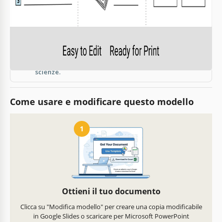
Sì, il modello è completamente gratuito.
Supporta la stampa fronte-retro?
Sì, è progettato per una facile stampa fronte-retro.
Per quale tipo di progetti è adatto questo modello?
È ideale per progetti di matematica, geometria e
scienze.
Come usare e modificare questo modello
1
Ottieni il tuo documento
Clicca su "Modifica modello" per creare una copia modificabile
in Google Slides o scaricare per Microsoft PowerPoint