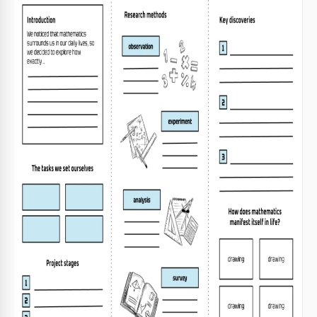
Personalizza i colori per il tema del tuo progetto
1
scolastico.
Includi fatti interessanti per contenuti coinvolgenti.
2
Usa punti concisi per chiarezza e impatto.
3
Sostituisci i segnaposto con immagini e grafici
4
pertinenti.
FAQ
Questo modello è compatibile con Google Slides e
PowerPoint?
Sì, funziona perfettamente con entrambe le
piattaforme.
È facile da personalizzare?
Sì, puoi facilmente modificare testi e immagini.
Posso usare questo modello gratuitamente?