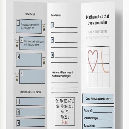
Specifiche del modello
Formato
Google Slides, Microsoft PowerPoint
Orientamento
Verticale Opuscoli e volantini Modelli
Dimensione
A4 / Lettera US Opuscoli e volantini Modelli
Creato
November 15, 2025
Ultimo aggiornamento
August 1, 2026
Community
Aggiunto alle raccolte da 1 Utenti
Statistiche di utilizzo
2 download questo mese
Caratteristiche principali di questo modello
Tipo di piegatura
Trifold Opuscoli e volantini Modelli
Suitable For
Students , Teachers
Stile
Semplouse Opuscoli e volantini Modelli