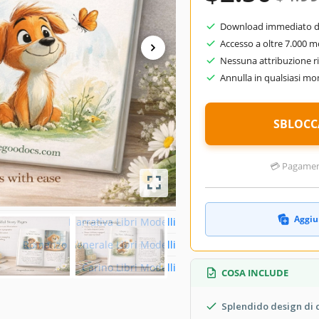
Verticale Libri Modelli
Download immediato do
A4 / Lettera US Libri Modelli
Accesso a oltre 7.000 m
April 13, 2025
Nessuna attribuzione ri
Annulla in qualsiasi m
July 18, 2026
Aggiunto alle raccolte da 26 Utenti
SBLOCC
0 download questo mese
dello
💳 Pagamenti
Parents , Publisher , Self Publish
Aggiun
Narrativa Libri Modelli
Romanzo Generale Libri Modelli
Carino Libri Modelli
COSA INCLUDE
Splendido design di c