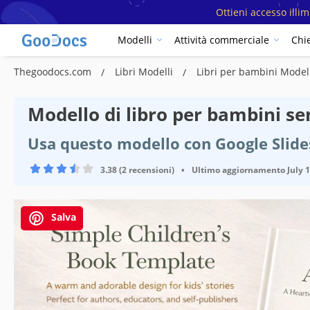
Ottieni accesso illi
Modelli
Attività commerciale
Chi
Thegoodocs.com
Libri Modelli
Libri per bambini Model
Modello di libro per bambini s
Usa questo modello con Google Slid
3.38 (2 recensioni)
•
Ultimo aggiornamento
July 
Salva
Specifiche del modello
Formato