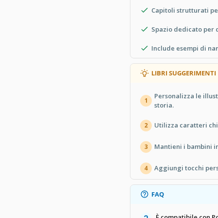
Capitoli strutturati p
Spazio dedicato per 
Include esempi di na
LIBRI SUGGERIMENTI
Personalizza le illus
1
storia.
Utilizza caratteri chi
2
Mantieni i bambini in
3
Aggiungi tocchi pers
4
FAQ
È compatibile con 