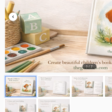
Orientamento
Dimensione
Creato
Ultimo aggiornamento
Community
Statistiche di utilizzo
Caratteristiche principali di questo mo
1
/
7
Suitable For
Categoria Di Libri
Genere Del Libro
Stile