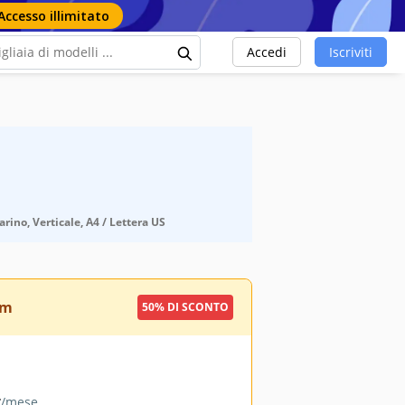
Accesso illimitato
Accedi
Iscriviti
ino, Verticale, A4 / Lettera US
um
50% DI SCONTO
9
/mese