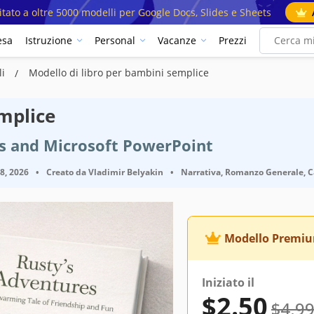
mitato a oltre 5000 modelli per Google Docs, Slides e Sheets
esa
Istruzione
Personal
Vacanze
Prezzi
li
Modello di libro per bambini semplice
emplice
es and Microsoft PowerPoint
18, 2026
•
Creato da
Vladimir Belyakin
•
Narrativa, Romanzo Generale, Car
Modello Premi
Iniziato il
$2.50
$4.9
Google Slides