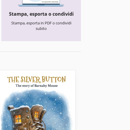
Stampa, esporta o condividi
Stampa, esporta in PDF o condividi
subito
Libri per bambini
Modello di libro 
bambini a acque
con gufo carino