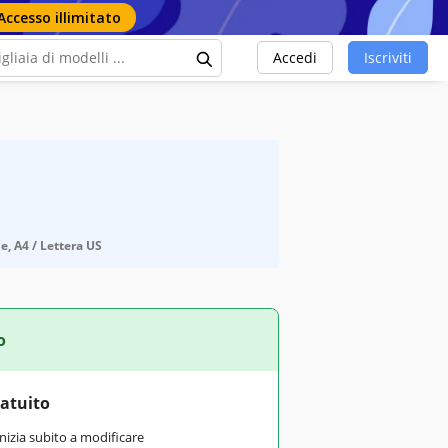
Accesso illimitato
Accedi
Iscriviti
e, A4 / Lettera US
o
ratuito
inizia subito a modificare