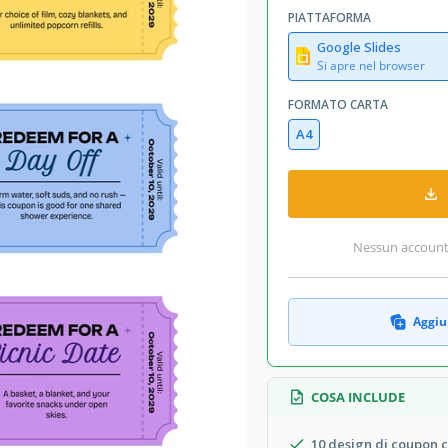
PIATTAFORMA
Google Slides
Si apre nel browser
FORMATO CARTA
A4
Nessun account r
Aggiun
COSA INCLUDE
10 design di coupon c