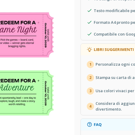
Testo modificabile p
Formato A4 pronto pe
Compatibile con Goog
LIBRI SUGGERIMENTI
Personalizza ogni co
1
Stampa su carta di al
2
Usa colori vivaci per
3
Considera di aggiun
4
divertimento.
FAQ