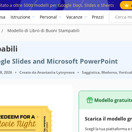
mitato a oltre 5000 modelli per Google Docs, Slides e Sheets
esa
Istruzione
Personal
Vacanze
Prezzi
Modello di Libro di Buoni Stampabili
abili
gle Slides and Microsoft PowerPoint
18, 2026
•
Creato da
Anastasiia Lytvynova
•
Saggistica, Moderno, Vertical
Modello gratuit
Scarica il modello g
Scegli la tua piattaforma e 