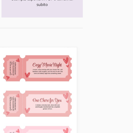
subito
Libri di coupon
Modello di buon
sconto vuoto pe
attività commerc