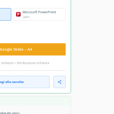
Microsoft PowerPoint
.pptx
Google Slides – A4
ichiesto • Attribuzione richiesta
gi alla raccolta
olorati unici