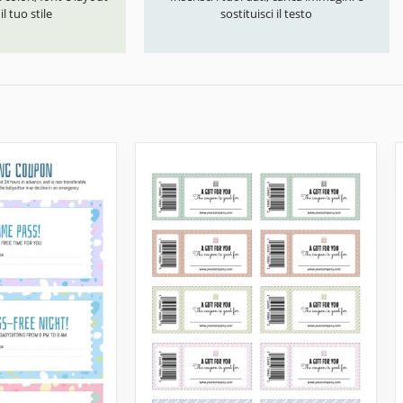
l tuo stile
sostituisci il testo