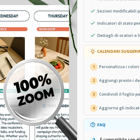
Sezioni modificabili 
Indicatori di stato pe
Dettagli di oratori e 
CALENDARI SUGGERI
Personalizza i colori
1
Aggiungi presto i det
2
Condividi il foglio p
3
Aggiorna gli indicat
4
FAQ
È compatibile con a