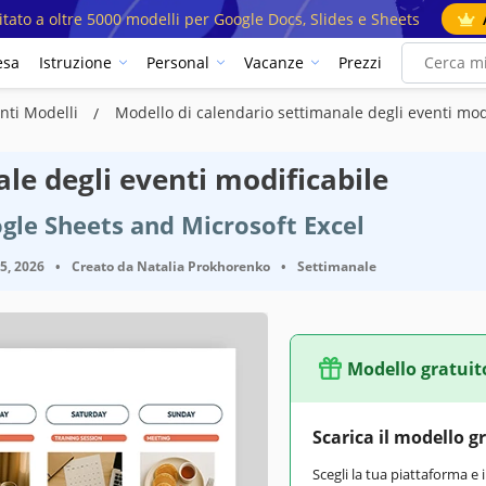
mitato a oltre 5000 modelli per Google Docs, Slides e Sheets
esa
Istruzione
Personal
Vacanze
Prezzi
enti Modelli
Modello di calendario settimanale degli eventi mod
le degli eventi modificabile
gle Sheets and Microsoft Excel
25, 2026
•
Creato da
Natalia Prokhorenko
•
Settimanale
Modello gratuit
Scarica il modello g
Scegli la tua piattaforma e 