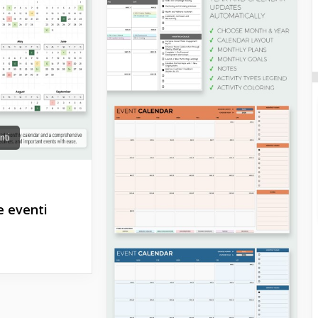
nti
e eventi