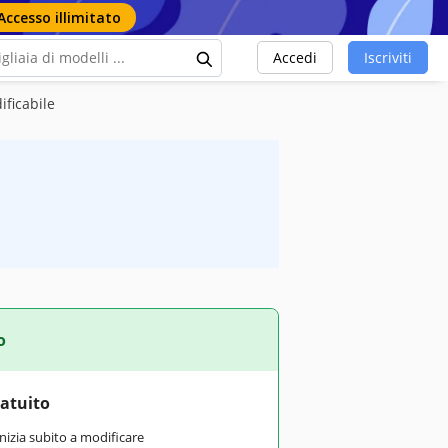
Accesso illimitato
Accedi
Iscriviti
ificabile
o
ratuito
inizia subito a modificare