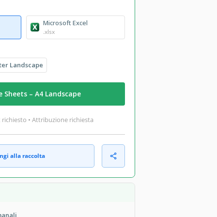
Microsoft Excel
.xlsx
ter Landscape
e Sheets – A4 Landscape
ichiesto • Attribuzione richiesta
gi alla raccolta
manali