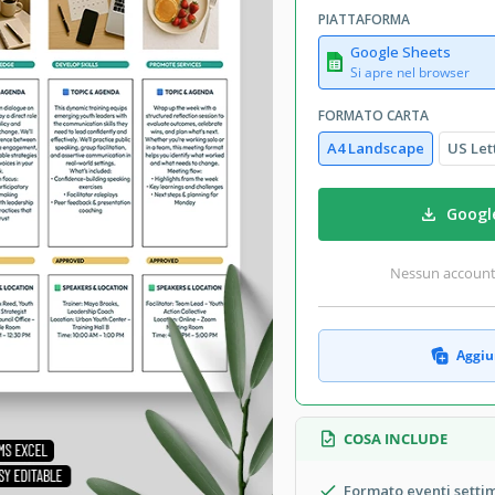
PIATTAFORMA
Google Sheets
Si apre nel browser
FORMATO CARTA
A4 Landscape
US Let
Googl
Nessun account r
Aggiun
COSA INCLUDE
Formato eventi setti