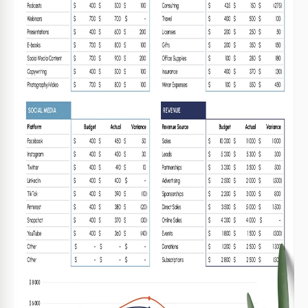
distribuire fondi ai diversi canali di promozione.
Foglio di calcolo sul Budget Marketing All-in-One
Questo
foglio di calcolo mensile del budget
è composto da
molte sezioni in cui è possibile trovare facilmente le
informazioni e gli esempi di compilazione.
Il modello include le categorie Pubblicità, Creazione di
Contenuti, Relazioni Pubbliche, Varie, Social Media e Ricavi.
In fondo troverai un grafico a linee che viene compilato
automaticamente in base ai dati inseriti. Ti aiuterà a
visualizzare e confrontare i costi per le diverse categorie di
marketing.
Ogni sezione include inoltre più di 10 linee per specificare i
principali canali. Ad esempio, per la pubblicità, puoi
includere annunci online, spot TV e radio, invii di posta, ecc.
Modello 100% modificabile e stampabile
Lavorare con i nostri
modelli di budget gratuiti
è semplice