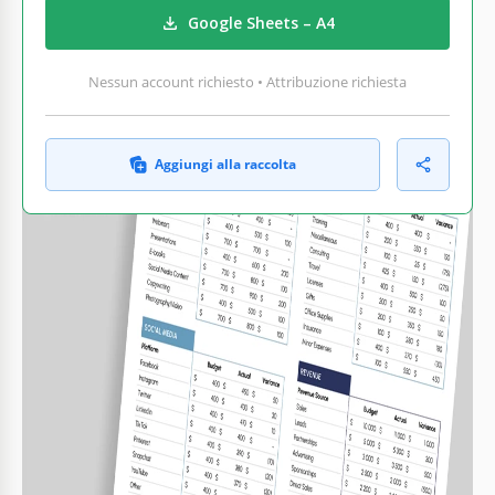
Google Sheets – A4
Nessun account richiesto • Attribuzione richiesta
Aggiungi alla raccolta
COSA INCLUDE
Sezioni: Pubblicità, PR, Social Media
Calcoli e analisi automatici
Monitoraggio ROI e profitto netto
Confronto visivo con grafico a linee
BILANCI SUGGERIMENTI