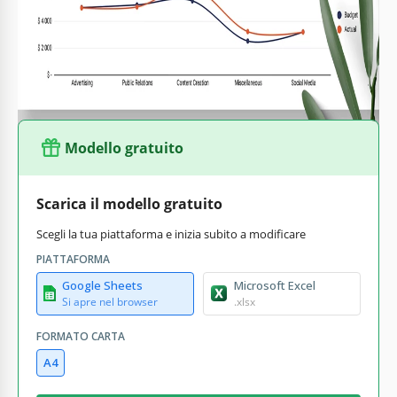
perché offrono completa libertà d'azione! Puoi
personalizzare le categorie desiderate, cambiare il design o
utilizzare una versione stampata. Trova le migliori opzioni e
scaricale gratuitamente sul nostro sito web.
Modello gratuito
Scarica il modello gratuito
Scegli la tua piattaforma e inizia subito a modificare
PIATTAFORMA
Google Sheets
Microsoft Excel
Si apre nel browser
.xlsx
FORMATO CARTA
A4