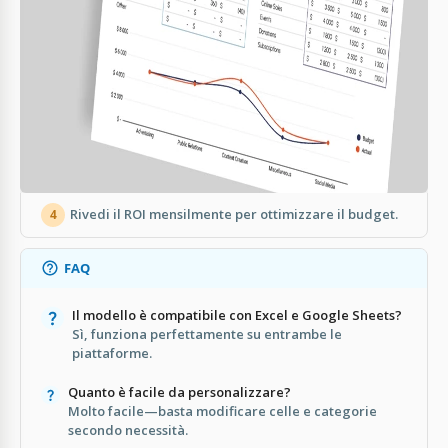
Aggiorna regolarmente le spese effettive per
1
precisione.
Usa grafici per individuare rapidamente le
2
tendenze di spesa eccessiva.
Personalizza le categorie secondo la tua strategia di
3
marketing.
Rivedi il ROI mensilmente per ottimizzare il budget.
4
FAQ
Il modello è compatibile con Excel e Google Sheets?
Sì, funziona perfettamente su entrambe le
piattaforme.
Quanto è facile da personalizzare?
Molto facile—basta modificare celle e categorie
secondo necessità.