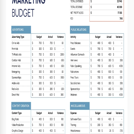
Specifiche del modello
Formato
Google Sheets, Microsoft Excel
Creato
February 28, 2025
Ultimo aggiornamento
July 18, 2026
Community
Aggiunto alle raccolte da 7 Utenti
Statistiche di utilizzo
5 download questo mese
Caratteristiche principali di questo modello
Periodo di budget
Budget mensili Bilanci Modelli
Informazioni su questo modello
Assicurati che il tuo budget marketing sia sotto stretta
regolamentazione. Utilizza il nostro Modello di Budget
Marketing Mensile gratuitamente e affronta facilmente
questo compito! Il nostro foglio di calcolo di Excel e Google
Sheets offre un'opzione semplice per monitorare e