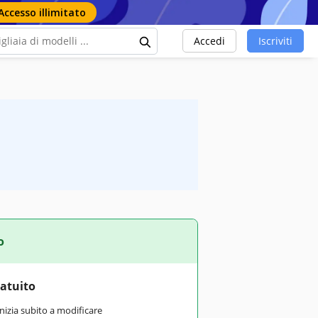
Accesso illimitato
Accedi
Iscriviti
o
ratuito
inizia subito a modificare