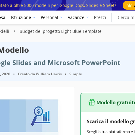
mitato a oltre 5000 modelli per Google Docs, Slides e Sheets
esa
Istruzione
Personal
Vacanze
Prezzi
delli
Budget del progetto Light Blue Template
 Modello
gle Slides and Microsoft PowerPoint
9, 2026
•
Creato da
William Harris
•
Simple
Modello gratuit
Scarica il modello g
Scegli la tua piattaforma e 