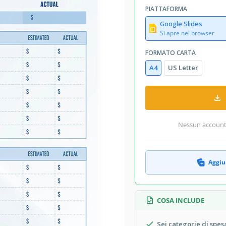
PIATTAFORMA
Google Slides
Si apre nel browser
FORMATO CARTA
A4
US Letter
Nessun account r
Aggiun
COSA INCLUDE
Sei categorie di spes