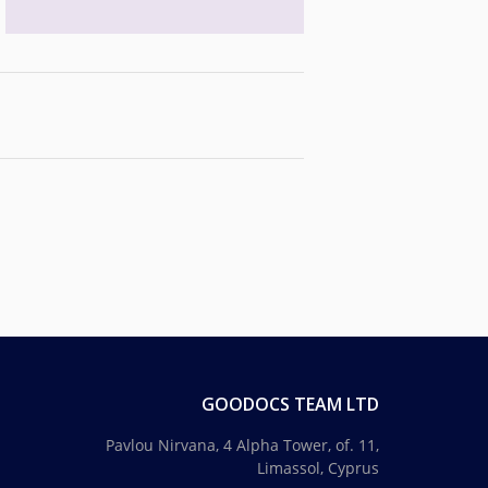
GOODOCS TEAM LTD
Pavlou Nirvana, 4 Alpha Tower, of. 11,
Limassol, Cyprus