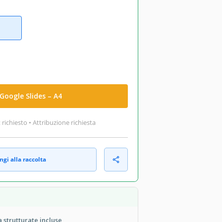
Google Slides – A4
ichiesto • Attribuzione richiesta
gi alla raccolta
a strutturate incluse